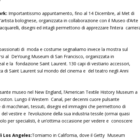
ork:
Importantissmo appuntamento, fino al 14 Dicembre, al Met di
artista bolognese, organizzata in collaborazione con il Museo d’Arte
quarelli, disegni ed intagli permettono di apprezzare l’intera carrier
ppassionati di moda e costume segnaliamo invece la mostra sul
corsi al DeYoung Museum di San Francisco, organizzata in
al e la fondazione Saint Laurent. 130 capi di vestiario accessori,
uenza di Saint Laurent sul mondo del cinema e del teatro negli Anni
ssante museo nel New England, l’American Textile History Museum a
Boston. Lungo il Western Canal, per decenni cuore pulsante
 di macchinari, tessuti, disegni ed immagini che permettono di
i del vestire e l’evoluzione della sua industria tessile (ormai quasi
o per specialisti, è un’ottima occasione per vedere e conoscere
di Los Angeles:
Torniamo in California, dove il Getty Museum