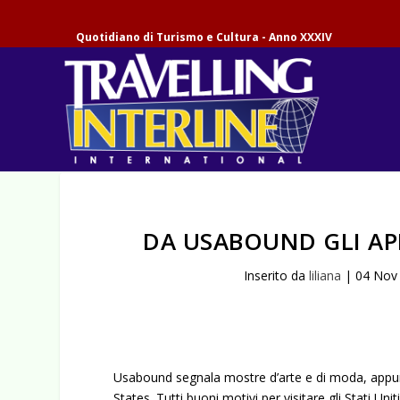
Quotidiano di Turismo e Cultura - Anno XXXIV
DA USABOUND GLI AP
Inserito da
liliana
|
04 Nov
Usabound segnala mostre d’arte e di moda, appunta
States. Tutti buoni motivi per visitare gli Stati Uniti