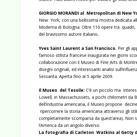
GIORGIO MORANDI al Metropolitan di New Y
New York, con una bellissima mostra dedicata all’
Moderna di Bologna. Oltre 110 opere tra quadri, ac
del bravissimo autore Italiano..
Yves Saint Laurent a San Francisco.
Per gli a
famoso stilista francese inaugurata nei giorni s
collaborazione con il Museo di Fine Arts di Montre
disegni originali, ed interessanti analisi sull’infl
Sessanta. Aperta fino al 5 aprile 2009.
Il Museo del Tessile:
C’è un piccolo ma intere
Lowell, in Massachussets, a pochi chilometri da 
dell’industria americana, il Museo propone decine
ripercorrere la storia americana attraverso gli stil
completamente scomparsa da quest’area). Non sol
l’America da un angolo diverso.
La fotografia di Carleton Watkins al Getty 