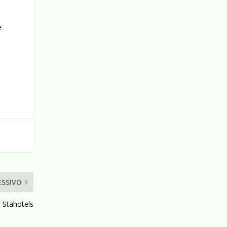
e
ESSIVO
 Stahotels