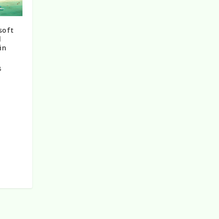
soft
l
in
8