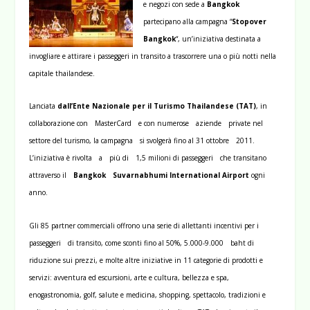
e negozi con sede a
Bangkok
partecipano alla campagna “
Stopover
Bangkok
“, un’iniziativa destinata a
invogliare e attirare i passeggeri in transito a trascorrere una o più notti nella
capitale thailandese.
Lanciata
dall’Ente Nazionale per il Turismo Thailandese (TAT)
, in
collaborazione con MasterCard e con numerose aziende private nel
settore del turismo, la campagna si svolgerà fino al 31 ottobre 2011.
L’iniziativa è rivolta a più di 1,5 milioni di passeggeri che transitano
attraverso il
Bangkok Suvarnabhumi International Airport
ogni
anno.
Gli 85 partner commerciali offrono una serie di allettanti incentivi per i
passeggeri di transito, come sconti fino al 50%, 5.000-9.000 baht di
riduzione sui prezzi, e molte altre iniziative in 11 categorie di prodotti e
servizi: avventura ed escursioni, arte e cultura, bellezza e spa,
enogastronomia, golf, salute e medicina, shopping, spettacolo, tradizioni e