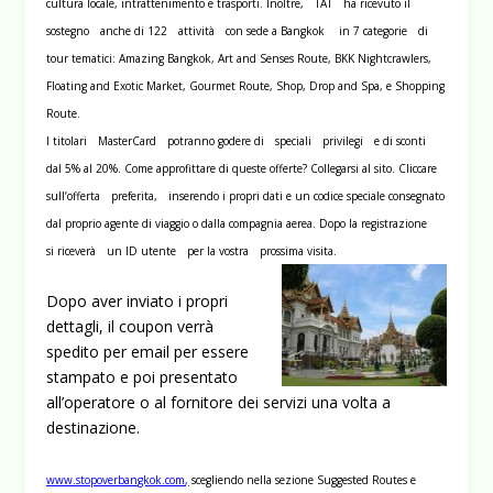
cultura locale, intrattenimento e trasporti. Inoltre, TAT ha ricevuto il
sostegno anche di 122 attività con sede a Bangkok in 7 categorie di
tour tematici: Amazing Bangkok, Art and Senses Route, BKK Nightcrawlers,
Floating and Exotic Market, Gourmet Route, Shop, Drop and Spa, e Shopping
Route.
I titolari MasterCard potranno godere di speciali privilegi e di sconti
dal 5% al 20%. Come approfittare di queste offerte?
Collegarsi al sito.
Cliccare
sull’offerta preferita, inserendo i propri dati e un codice speciale consegnato
dal proprio agente di viaggio o dalla compagnia aerea. Dopo la registrazione
si riceverà un ID utente per la vostra prossima visita.
Dopo aver inviato i propri
dettagli, il coupon verrà
spedito per email per essere
stampato e poi presentato
all’operatore o al fornitore dei servizi una volta a
destinazione.
www.stopoverbangkok.com
,
scegliendo nella sezione Suggested Routes e