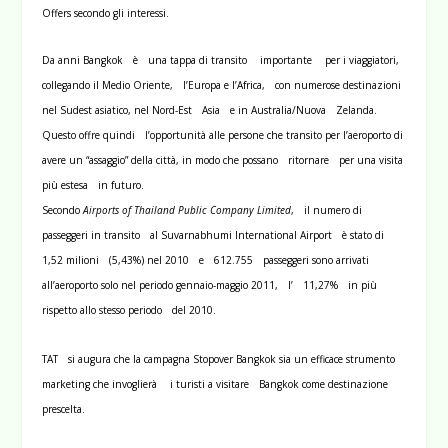
Offers secondo gli interessi.
Da anni Bangkok è una tappa di transito importante per i viaggiatori,
collegando il Medio Oriente, l’Europa e l’Africa, con numerose destinazioni
nel Sudest asiatico, nel Nord-Est Asia e in Australia/Nuova Zelanda.
Questo offre quindi l’opportunità alle persone che transito per l’aeroporto di
avere un “assaggio” della città, in modo che possano ritornare per una visita
più estesa in futuro.
Secondo
Airports of Thailand Public Company Limited
, il numero di
passeggeri in transito al Suvarnabhumi International Airport è stato di
1,52 milioni (5,43%) nel 2010 e 612.755 passeggeri sono arrivati
all’aeroporto solo nel periodo gennaio-maggio 2011, l’ 11,27% in più
rispetto allo stesso periodo del 2010.
TAT si augura che la campagna Stopover Bangkok sia un efficace strumento
marketing che invoglierà i turisti a visitare Bangkok come destinazione
prescelta.