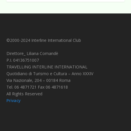
©2000-2024 Interline International Club
Direttore_ Liliana Comandè
P.I. 04136751007
TRAVELLING INTERLINE INTERNATIONAL
Quotidiano di Turismo e Cultura – Anno XXXIV
Via Nazionale, 204 – 00184 Roma
Tel. 06 4871721 Fax 06 4871618
All Rights Reserved
Privacy