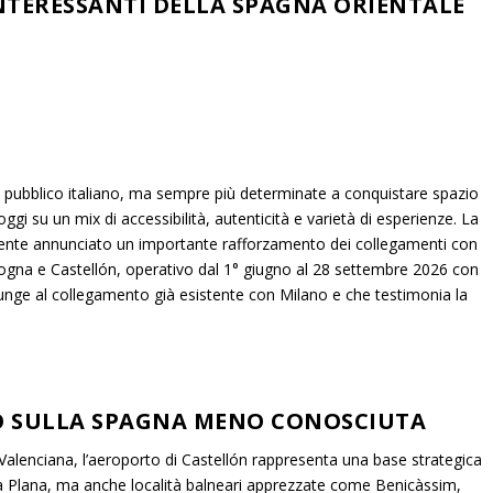
INTERESSANTI DELLA SPAGNA ORIENTALE
 pubblico italiano, ma sempre più determinate a conquistare spazio
gi su un mix di accessibilità, autenticità e varietà di esperienze. La
ente annunciato un importante rafforzamento dei collegamenti con
Bologna e Castellón, operativo dal 1° giugno al 28 settembre 2026 con
unge al collegamento già esistente con Milano e che testimonia la
O SULLA SPAGNA MENO CONOSCIUTA
 Valenciana, l’aeroporto di Castellón rappresenta una base strategica
 la Plana, ma anche località balneari apprezzate come Benicàssim,