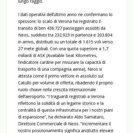
lungo raggio.
I dati operativi dell’ultimo anno ne confermano lo
spessore: lo scalo di Verona ha registrato il
transito di ben
436.727 passeggeri
assistiti da
Neos, suddivisi tra 232.923 in partenza e 203.804
in arrivo, distribuiti su un totale di 1.615 voli verso
27 mete globali. Con una quota superiore a 1,7
miliardi di ASK (
Available Seat Kilometres
,
l’indicatore cardine per misurare la capacità di
trasporto di una compagnia aerea), Neos si
attesta come il
primo vettore in assoluto
sul
Catullo per volume di offerta, ribadendo il proprio
ruolo chiave nella crescita internazionale
dell’aeroporto.
“I traguardi registrati a Verona
riflettono la solidità di un legame storico e la
centralità di questa infrastruttura per i nostri piani
di espansione”,
ha dichiarato
Aldo Sarnataro
,
Direttore Commerciale di Neos.
“Incrementare il
nostro posizionamento significa anzitutto elevare