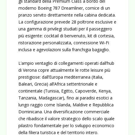
gli standard della
Premium Class
a bordo del
moderno Boeing 787 Dreamliner, cornice di un
pranzo servito direttamente nella cabina dedicata.
La configurazione prevede 28 poltrone esclusive e
una gamma di privilegi studiati per il passeggero
più esigente: cocktail di benvenuto, kit di cortesia,
ristorazione personalizzata, connessione Wi-Fi
inclusa e agevolazioni sulla franchigia bagaglio.
L’ampio ventaglio di collegamenti operati dall’hub
di Verona copre attualmente le rotte
leisure
più
prestigiose: dall’Europa mediterranea (Italia,
Baleari, Grecia) all’Africa settentrionale e
continentale (Tunisia, Egitto, Capoverde, Kenya,
Tanzania, Madagascar), fino ai paradisi esotici a
lungo raggio come Islanda, Maldive e Repubblica
Dominicana. Una diversificazione commerciale
che ribadisce il valore strategico dello scalo quale
pilastro fondamentale per lo sviluppo economico
della filiera turistica e del territorio intero.