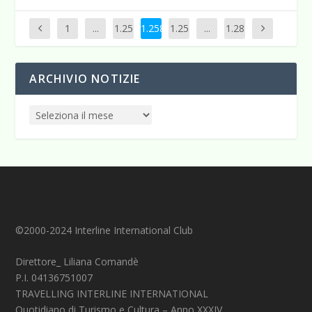
1
...
1.25
1.258
1.25
...
1.28
7
9
0
ARCHIVIO NOTIZIE
©2000-2024 Interline International Club
Direttore_ Liliana Comandè
P.I. 04136751007
TRAVELLING INTERLINE INTERNATIONAL
Quotidiano di Turismo e Cultura – Anno XXXIV