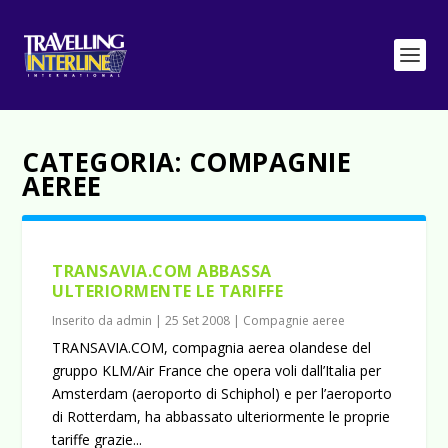
CATEGORIA:
COMPAGNIE
AEREE
TRANSAVIA.COM ABBASSA
ULTERIORMENTE LE TARIFFE
Inserito da
admin
|
25 Set 2008
|
Compagnie aeree
TRANSAVIA.COM, compagnia aerea olandese del
gruppo KLM/Air France che opera voli dall’Italia per
Amsterdam (aeroporto di Schiphol) e per l’aeroporto
di Rotterdam, ha abbassato ulteriormente le proprie
tariffe grazie...