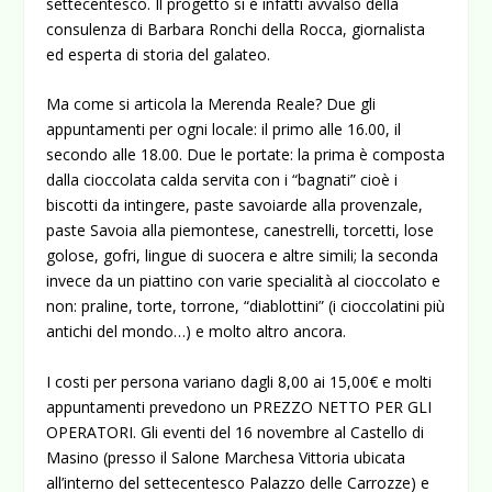
settecentesco. Il progetto si è infatti avvalso della
consulenza di Barbara Ronchi della Rocca, giornalista
ed esperta di storia del galateo.
Ma come si articola la Merenda Reale? Due gli
appuntamenti per ogni locale: il primo alle 16.00, il
secondo alle 18.00. Due le portate: la prima è composta
dalla cioccolata calda servita con i “bagnati” cioè i
biscotti da intingere, paste savoiarde alla provenzale,
paste Savoia alla piemontese, canestrelli, torcetti, lose
golose, gofri, lingue di suocera e altre simili; la seconda
invece da un piattino con varie specialità al cioccolato e
non: praline, torte, torrone, “diablottini” (i cioccolatini più
antichi del mondo…) e molto altro ancora.
I costi per persona variano dagli 8,00 ai 15,00€ e molti
appuntamenti prevedono un PREZZO NETTO PER GLI
OPERATORI. Gli eventi del 16 novembre al Castello di
Masino (presso il Salone Marchesa Vittoria ubicata
all’interno del settecentesco Palazzo delle Carrozze) e