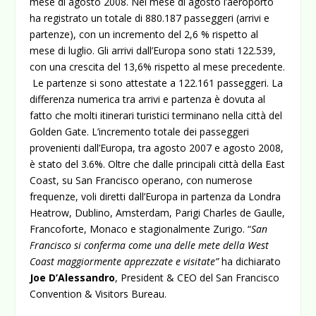
mese di agosto 2008. Nel mese di agosto l’aeroporto
ha registrato un totale di 880.187 passeggeri (arrivi e
partenze), con un incremento del 2,6 % rispetto al
mese di luglio.
Gli arrivi dall’Europa sono stati 122.539,
con una crescita del 13,6% rispetto al mese precedente.
Le partenze si sono attestate a 122.161 passeggeri. La
differenza numerica tra arrivi e partenza è dovuta al
fatto che molti itinerari turistici terminano nella città del
Golden Gate. L’incremento totale dei passeggeri
provenienti dall’Europa, tra agosto 2007 e agosto 2008,
è stato del 3.6%. Oltre che dalle principali città della East
Coast, su San Francisco operano, con numerose
frequenze, voli diretti dall’Europa in partenza da Londra
Heatrow, Dublino, Amsterdam, Parigi Charles de Gaulle,
Francoforte, Monaco e stagionalmente Zurigo. “
San
Francisco si conferma come una delle mete della West
Coast maggiormente apprezzate e visitate”
ha dichiarato
Joe D’Alessandro
, President & CEO del San Francisco
Convention & Visitors Bureau.