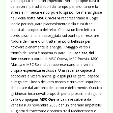
verso quattro itinerari imperdibili. Vere e proprie oasi di
benessere, paradisi fuori dal tempo per allontanare lo
stress e rinfrancare il corpo e lo spirito.
Le meravigliose
navi della flotta
MSC Crociere
rappresentano il luogo
ideale per indugiare piacevolmente nella cura di se
stessi alla scoperta del relax. Che sia un libro letto a
bordo piscina, una passeggiata sul ponte per respirare
l’odore del mare o un trattamento di bellezza per
ritrovare pienamente le energie, il viaggio verso il
trionfo dei sensi è appena iniziato. Le
Crociere del
Benessere
a bordo di MSC Opera, MSC Poesia, MSC
Musica e MSC Splendida rappresentano una vera e
propria esperienza esclusiva. Una vacanza capace di
coccolare e viziare anche gli ospiti più esigenti, capace
di regalare il lusso del vero ristoro e ritrovare l’equilibrio
che nasce dall’armonia del corpo e della mente. Quattro
gli itinerari incantevoli proposti per la prossima stagione
dalla Compagnia:
MSC Opera
La nave salperà da
Venezia il 30 novembre 2008 per un itinerario irripetibile:
19 giorni di traversata oceanica tra il Mediterraneo e