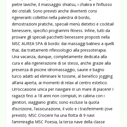
pietre laviche, il massaggio shiatsu, i chakra e l’influsso
dei cristalli. Sono previsti anche divertenti corsi
rigeneranti collettivi nella palestra di bordo,
dimostrazioni pratiche, speciali menù dietetici e cocktail
benessere, specifici programmi fitness. Infine, tutti da
provare gli speciali pacchetti benessere proposti nella
MSC AUREA SPA di bordo: dai massaggi balinesi a quelli
thai, dai trattamenti riflessologici alla pressoterapia.
Una vacanza, dunque, completamente dedicata alla
cura e alla rigenerazione di se stessi, anche grazie alla
presenza di piscine idromassaggio, saune e bagno
turco adatti ad eliminare le tossine, al benefico jogging
all’aria aperta, ai momenti di relax al centro estetico.
Un’occasione unica per navigare in un mare di piacere! I
ragazzi fino a 18 anni non compiuti, in cabina con i
genitori, viaggiano gratis; sono escluse la quota
d’iscrizione, l’assicurazione, il volo e i trasferimenti (ove
previsti). MSC Crociere ha una flotta di 9 navi:
l’ammiraglia MSC Poesia, la terza nave della classe