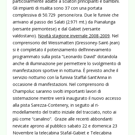
particolarmente adatte a sciatori principianti e bambini.
Gli impianti di risalita sono 37 con una portata
complessiva di 50.729 persone/ora. Due le funivie che
arrivano al passo dei Salati (2.971 mt.) da Pianalunga
(versante piemontese) e dal Gabiet (versante
valdostano).
Novità stagione invernale 2008-2009
. Nel
comprensorio del Weissmatten (Gressoney-Saint-Jean)
si è completato il potenziamento dell’innevamento
programmato sulla pista “Leonardo David” dotandola
anche di illuminazione per permettere lo svolgimento di
manifestazioni sportive in notturna. È previsto anche il
servizio notturno con la funivia Staffal-Sant’Anna in
occasione di manifestazioni. Nel comprensorio di
Champoluc saranno svolti importanti lavori di
sistemazione mentre verrà inaugurato il nuovo accesso
alla pista Sarezza-Contenery, in seguito al ri-
modellamento del tratto iniziale del tracciato, noto ai
più come “canalino”. Grazie alle recenti abbondanti
nevicate aprono al pubblico sabato 22 e domenica 23
Novembre la telecabina Stafal-Gabiet e Telecabina