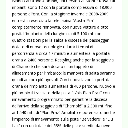
Bianco al Grand-Combin, dal Cervino al Monte Rosa. Gli
impianti sono 12 con la portata complessiva di 18.900
persone all’ora. Con la
stagione invernale 2008-2009
entrerà in esercizio la telecabina “Aosta-Pila”
completamente rinnovata, con nuove vetture a otto
posti. L’impianto della lunghezza di 5.100 mt con
quattro stazioni per la salita e discesa dei passeggeri,
dotato di nuove tecnologie ridurrà i tempi di
percorrenza a circa 17 minuti e aumenterà la portata
oraria a 2400 persone. Restyling
anche per la
seggiovia
di Chamolé che sarà dotata di un tappeto di
allineamento per l’imbarco: le manovre di salita saranno
quindi ancora più agevoli. Con i nuovi lavori la portata
oraria dell’impianto aumenterà di 400 persone. Nuovo e
più ampio il tracciato della pista “1/bis Plan Praz” con
innevamento programmato per garantire la discesa
dall’arrivo della seggiovia di “Chamolé” a 2.300 mt. fino
ai 1.540 mt. di “Plan Praz” Ampliato e potenziato anche
l’impianto di innevamento sulle piste “Belvedere” e “Du
Lac” con un totale del 53% delle piste servite da neve