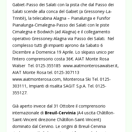
Gabiet-Passo dei Salati con la pista che dal Passo dei
Salati scende alla conca del Gabiet (a Gressoney-La-
Trinitè), la telecabina Alagna – Pianalunga e Funifor
Pianalunga-Cimalegna-Passo dei Salati con le piste
Cimalegna e Bodwich (ad Alagna) e il collegamento
operativo Gressoney-Alagna via Passo dei Salati. Nel
complesso tutti gli impianti aprono da Sabato 6
Dicembre a Domenica 19 Aprile. Lo skipass unico per
l’intero comprensorio costa 36€. AIAT Monte Rosa
Walser Tel. 0125-355185
www.aiatmonterosawalser.it
,
AIAT Monte Rosa tel. 0125-307113
www.aiatmonterosa.com
, Monterosa Ski Tel. 0125-
303111, Impianti di risalita SAGIT S.p.A. Tel. 0125-
355127.
Già aperto invece dal 31 Ottobre il comprensorio
internazionale di
Breuil-Cervinia
(A4 uscita Châtillon-
Saint-Vincent direzione Châtillon-Saint-Vincent)
dominato dal Cervino. Le origini di Breuil-Cervinia