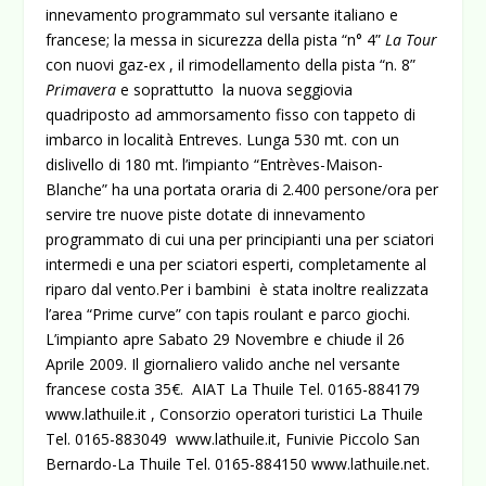
innevamento programmato sul versante italiano e
francese; la messa in sicurezza della pista “n° 4”
La Tour
con nuovi gaz-ex , il rimodellamento della pista “n. 8”
Primavera
e soprattutto la nuova seggiovia
quadriposto ad ammorsamento fisso con tappeto di
imbarco in località Entreves. Lunga 530 mt. con un
dislivello di 180 mt. l’impianto “Entrèves-Maison-
Blanche” ha una portata oraria di 2.400 persone/ora per
servire tre nuove piste dotate di innevamento
programmato di cui una per principianti una per sciatori
intermedi e una per sciatori esperti, completamente al
riparo dal vento.Per i bambini è stata inoltre realizzata
l’area “Prime curve” con tapis roulant e parco giochi.
L’impianto apre Sabato 29 Novembre e chiude il 26
Aprile 2009. Il giornaliero valido anche nel versante
francese costa 35€. AIAT La Thuile Tel. 0165-884179
www.lathuile.it
, Consorzio operatori turistici La Thuile
Tel. 0165-883049
www.lathuile.it
, Funivie Piccolo San
Bernardo-La Thuile Tel. 0165-884150
www.lathuile.net
.