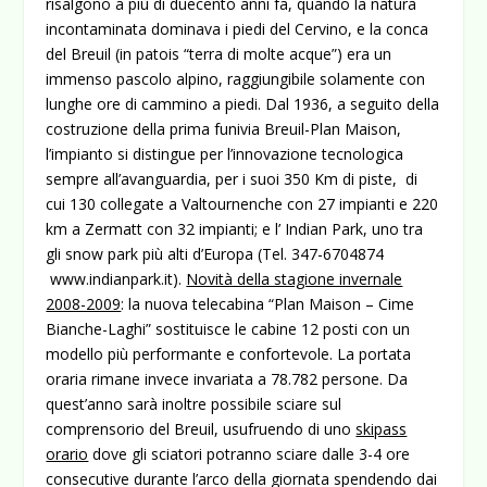
risalgono a più di duecento anni fa, quando la natura
incontaminata dominava i piedi del Cervino, e la conca
del Breuil
(in patois “terra di molte acque”) era un
immenso pascolo alpino, raggiungibile solamente con
lunghe ore di cammino a piedi. Dal 1936, a seguito della
costruzione della prima funivia Breuil-Plan Maison,
l’impianto si distingue per l’innovazione tecnologica
sempre all’avanguardia, per i suoi 350 Km di piste, di
cui 130 collegate a Valtournenche con 27 impianti e 220
km a Zermatt con 32 impianti; e l’ Indian Park, uno tra
gli snow park più alti d’Europa (Tel. 347-6704874
www.indianpark.it
).
Novità della stagione invernale
2008-2009
: la nuova telecabina “Plan Maison – Cime
Bianche-Laghi” sostituisce le cabine 12 posti con un
modello più performante e confortevole. La portata
oraria rimane invece invariata a 78.782 persone. Da
quest’anno sarà inoltre possibile sciare sul
comprensorio del Breuil, usufruendo di uno
skipass
orario
dove gli sciatori potranno sciare dalle 3-4 ore
consecutive durante l’arco della giornata spendendo dai