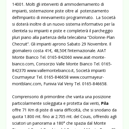
14001. Molti gli interventi di ammodernamento di
impianti, sistemazione piste oltre al potenziamento
dell’impianto di innevamento programmato. La Società
si doterà inoltre di un nuovo sistema informativo per la
clientela su impianti e piste e completerà il parcheggio
pluri piano alla partenza della telecabina “Dolonne-Plan
Checruit”. Gli impianti aprono Sabato 29 Novembre. Il
giornaliero costa 41€, 48,50€ l’internazionale. AIAT
Monte Bianco Tel. 0165-842060
www.aiat-monte-
bianco.com
, Consorzio Valle Monte Bianco Tel. 0165-
842370
www.vallemontebianco.it
, Società impianti
Courmayeur Tel. 0165-846658
www.courmayeur-
montblanc.com
, Funivia Val Veny Tel. 0165-846658.
Comprensorio di primordine che vanta una posizione
particolarmente soleggiata e protetta dai venti,
Pila
offre 71 Km di piste di varia difficoltà, che si snodano da
quota 1.800 mt. fino ai 2.705 mt. del Couis, offrendo agli
sciatori un panorama a 180° che spazia dal Monte