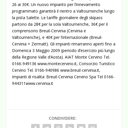
26 ai 30€. Un nuovo impianto per l’innevamento
programmato garantirà il rientro a Valtournenche lungo
la pista Salette. Le tariffe giornaliere degli skipass
partono da 28€ per la sola Valtournenche, 36€ per il
comprensorio Breuil-Cervinia (Cervinia e
Valtournenche), e 40€ per l’internazionale (Breuil-
Cervinia + Zermatt). Gli impianti rimarranno aperti fino a
Domenica 3 Maggio 2009 (periodo d’esercizio più lungo
della Regione Valle d’Aosta). AIAT Monte Cervino Tel.
0166-949136
www.montecervino.it
, Consorzio Turistico
Cervino Tel. 0166-940986
www.breuil-cervinia.it
,
Impianti di risalita: Breuil-Cervinia Cervino Spa Tel 0166-
944311
www.cervinia.it
CONDIVIDERE: