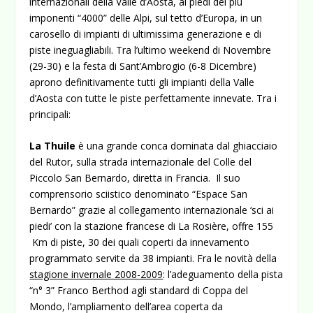
internazionali della Valle d’Aosta, ai piedi dei più
imponenti “4000” delle Alpi, sul tetto d’Europa, in un
carosello di impianti di ultimissima generazione e di
piste ineguagliabili.
Tra l’ultimo weekend di Novembre
(29-30) e la festa di Sant’Ambrogio (6-8 Dicembre)
aprono definitivamente tutti gli impianti della Valle
d’Aosta con tutte le piste perfettamente innevate. Tra i
principali:
La Thuile
è una grande conca dominata dal ghiacciaio
del Rutor, sulla strada internazionale del Colle del
Piccolo San Bernardo, diretta in Francia. Il suo
comprensorio sciistico denominato “Espace San
Bernardo” grazie al collegamento internazionale ‘sci ai
piedi’ con la stazione francese di La Rosière, offre 155
Km di piste, 30 dei quali coperti da innevamento
programmato servite da 38 impianti. Fra le novità della
stagione invernale 2008-2009
: l’adeguamento della pista
“n° 3” Franco Berthod agli standard di Coppa del
Mondo, l’ampliamento dell’area coperta da