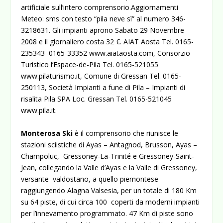
artificiale sull’intero comprensorio.Aggiornamenti
Meteo: sms con testo “pila neve sì” al numero 346-
3218631. Gli impianti aprono Sabato 29 Novembre
2008 e il giornaliero costa 32 €. AIAT Aosta Tel. 0165-
235343 0165-33352
www.aiataosta.com
, Consorzio
Turistico l’Espace-de-Pila Tel. 0165-521055
www.pilaturismo.it
, Comune di Gressan Tel. 0165-
250113, Società Impianti a fune di Pila – Impianti di
risalita Pila SPA Loc. Gressan Tel. 0165-521045
www.pila.it
.
Monterosa Ski
è il comprensorio che riunisce le
stazioni sciistiche di Ayas – Antagnod, Brusson, Ayas –
Champoluc, Gressoney-La-Trinité e Gressoney-Saint-
Jean, collegando la Valle d’Ayas e la Valle di Gressoney,
versante valdostano, a quello piemontese
raggiungendo Alagna Valsesia, per un totale di 180 Km
su 64 piste, di cui circa 100 coperti da moderni impianti
per l’innevamento programmato. 47 Km di piste sono