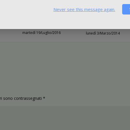
Never see this message again.
na-
Accordo tra LATAM e
Kuwait Airways ordi
Qatar
aeromobili Airbus
1
martedì 19/Luglio/2016
lunedì 3/Marzo/2014
ori sono contrassegnati
*