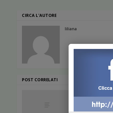
CIRCA L'AUTORE
liliana
POST CORRELATI