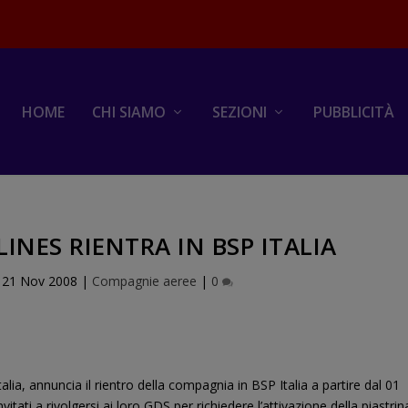
HOME
CHI SIAMO
SEZIONI
PUBBLICITÀ
LINES RIENTRA IN BSP ITALIA
|
21 Nov 2008
|
Compagnie aeree
|
0
alia, annuncia il rientro della compagnia in BSP Italia a partire dal 01
itati a rivolgersi ai loro GDS per richiedere l’attivazione della piastrin