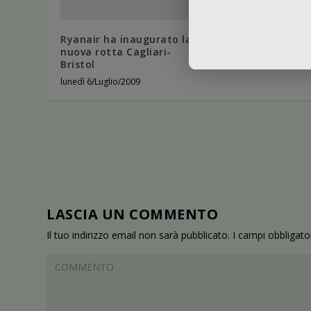
Ryanair: nuovo
collegamento Vero
Ryanair ha inaugurato la
Trapani
nuova rotta Cagliari-
Bristol
venerdì 14/Gennaio/201
lunedì 6/Luglio/2009
LASCIA UN COMMENTO
Il tuo indirizzo email non sarà pubblicato.
I campi obbligat