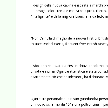
Il design della nuova cabina è ispirata a marchi p
un design color crema e motivi blu Quink. Il letto
“intelligente” e della migliore biancheria da letto 
“Non c’è nulla di meglio della nuova First di Briti
l’attrice Rachel Weisz, frequent flyer British Airway
“Abbiamo rinnovato la First in chiave moderna, co
privata e intima. Ogni caratteristica è stata consid
esattamente ciò che desiderano”, ha dichiarato M
Ogni suite personale ha un suo guardaroba persona
un nuovo schermo da 15’’ e una poltroncina in pi