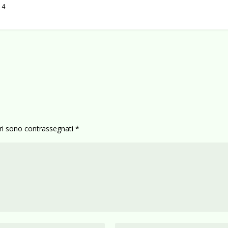
14
ori sono contrassegnati
*