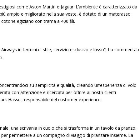
restigiosi come Aston Martin e Jaguar. L’ambiente è caratterizzato da
, più ampio e migliorato nella sua veste, è dotato di un materasso
in cotone egiziano con trama a 400 fili.
sh Airways in termini di stile, servizio esclusivo e lusso”, ha commentat
s.
ncentrandoci su semplicità e qualità, creando un’esperienza di volo
erata con attenzione e ricercata per offrire ai nostri clienti
ark Hassel, responsabile del customer experience,
le, una scrivania in cuoio che si trasforma in un tavolo da pranzo,
ù per permettere a un compagno di viaggio di pranzare insieme. La