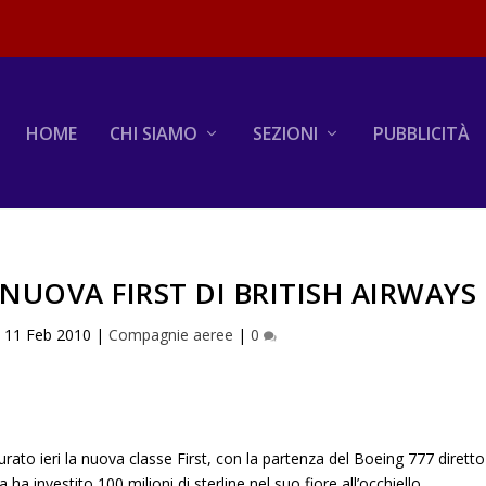
HOME
CHI SIAMO
SEZIONI
PUBBLICITÀ
 NUOVA FIRST DI BRITISH AIRWAYS
|
11 Feb 2010
|
Compagnie aeree
|
0
urato ieri la nuova classe First, con la partenza del Boeing 777 diretto
a investito 100 milioni di sterline nel suo fiore all’occhiello