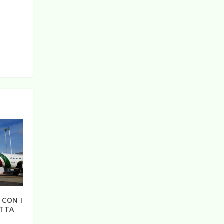
 CON I
ITTA