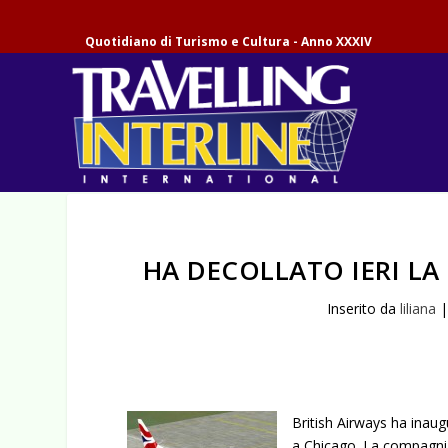
Quotidiano di Turismo e Cultura - Anno XXXIV
HA DECOLLATO IERI LA
Inserito da
liliana
British Airways ha inaug
a Chicago. La compagnia h