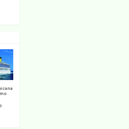
nicana
smo
9