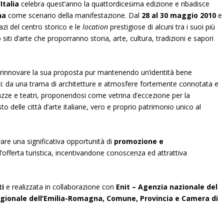
Italia
celebra quest’anno la quattordicesima edizione e ribadisce
na
come scenario della manifestazione. Dal
28 al 30 maggio 2010
e
pazi del centro storico e le
location
prestigiose di alcuni tra i suoi più
siti d’arte che proporranno storia, arte, cultura, tradizioni e sapori
rinnovare la sua proposta pur mantenendo un’identità bene
usei: da una trama di architetture e atmosfere fortemente connotata e
piazze e teatri, proponendosi come vetrina d’eccezione per la
delle città d’arte italiane, vero e proprio patrimonio unico al
are una significativa opportunità di
promozione e
ll’offerta turistica, incentivandone conoscenza ed attrattiva
ti
e realizzata in collaborazione con
Enit – Agenzia nazionale del
egionale dell’Emilia-Romagna, Comune, Provincia e Camera di