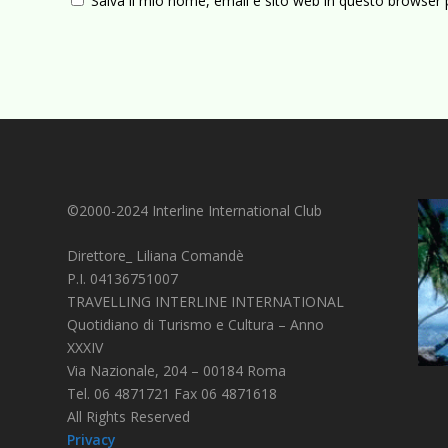
Salva il mio nome, email e sito web in questo browser
©2000-2024 Interline International Club
Direttore_ Liliana Comandè
P.I. 04136751007
TRAVELLING INTERLINE INTERNATIONAL
Quotidiano di Turismo e Cultura – Anno
XXXIV
Via Nazionale, 204 – 00184 Roma
Tel. 06 4871721 Fax 06 4871618
All Rights Reserved
Privacy