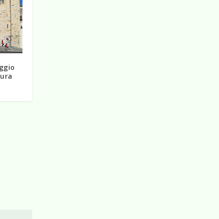
aggio
tura