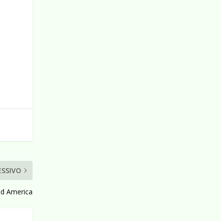
i
ESSIVO
ud America