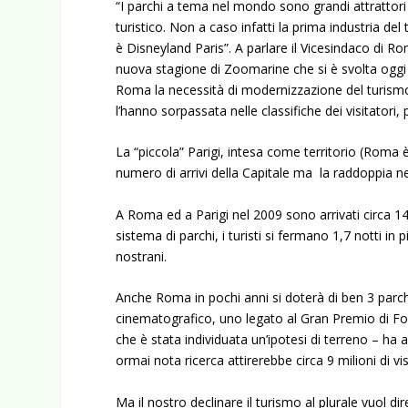
“I parchi a tema nel mondo sono grandi attrattori di
turistico. Non a caso infatti la prima industria de
è Disneyland Paris”. A parlare il Vicesindaco di 
nuova stagione di Zoomarine che si è svolta oggi n
Roma la necessità di modernizzazione del turismo e
l’hanno sorpassata nelle classifiche dei visitator
La “piccola” Parigi, intesa come territorio (Roma è
numero di arrivi della Capitale ma la raddoppia n
A Roma ed a Parigi nel 2009 sono arrivati circa 14mi
sistema di parchi, i turisti si fermano 1,7 notti in
nostrani.
Anche Roma in pochi anni si doterà di ben 3 parchi
cinematografico, uno legato al Gran Premio di F
che è stata individuata un’ipotesi di terreno – h
ormai nota ricerca attirerebbe circa 9 milioni di vi
Ma il nostro declinare il turismo al plurale vuol di