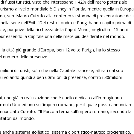
 flussi turistici, visto che interessano il 42% dell’intero potenziale
l turismo a livello mondiale è Disney in Florida, mentre quella in Europa
Roma, sen. Mauro Cutrufo alla conferenza stampa di presentazione dell
ella sede dell’Enit.
“Del resto Londra e Parigi hanno capito prima di
, pur prive della ricchezza della Caput Mundi, negli ultimi 15 anni
i, pur essendo la Capitale una delle mete più desiderate nel mondo.
 la città più grande d’Europa, ben 12 volte Parigi), ha lo stesso
el numero delle presenze.
lioni di turisti, solo che nella Capitale francese, attirati dal suo
 più volando quindi a ben 60milioni di presenze, contro i 30milioni
, uno già in realizzazione che è quello dedicato all’immaginario
ormula Uno ed uno sull’impero romano, per il quale posso annunciare
a annunciato Cutrufo. “Il Parco a tema sull’impero romano, secondo la
sitatori dal mondo.
re anche sistema golfistico, sistema diportistico-nautico crocieristico,