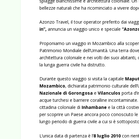
spiagge bianchissime e architettura coloniale. U
bellezze naturali che ha ricominciato a vivere dopo 
Azonzo Travel, il tour operator preferito dai viaggi
in”,
annuncia un viaggio unico e speciale
“Azonz
Proponiamo un viaggio in Mozambico alla scoperta
Patrimonio Mondiale dell’Umanità. Una terra dove
architettura coloniale e nei volti dei suoi abitanti, 
la lunga guerra civile ha distrutto.
Durante questo viaggio si visita la capitale
Mapu
Mozambico
, dichiarata patrimonio culturale dell
Nazionale di Gorongosa
e
Vilanculos
porta d’i
acque turchesi e barriere coralline incontaminate
cittadina coloniale di
Inhambane
e la città costie
per scoprire un Paese ancora poco conosciuto le cu
lungo periodo di guerra civile a cui si è sottoposto
L’unica data di partenza è l’
8 luglio 2010
con rientr