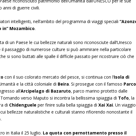
n Paese riconosciuto patrimonio dell’Umanità dall’UNESCO per le sue
anni di guerre civili.
atori intelligenti, nell’ambito del programma di viaggi speciali
“Azonz
o in” Mozambico
.
 di un Paese le cui bellezze naturali sono riconosciute dall’Unesco
 il passaggio di numerose culture si può ammirare nella particolare
che si sono buttati alle spalle il difficile passato per ricostruire ciò che
to
con il suo colorato mercato del pesce, si continua con l’
Isola
di
’Umanità e la città coloniale di
Beira
. Si prosegue con il famoso
Parc
ngresso all’
Arcipelago di Bazaruto
, parco marino protetto dalle
. Tornando verso Maputo si incontra la bellissima spiaggia di
Tofo
, la
ra di
Chidenguele
per finire sulla bella spiaggia di
Xai Xai
. Un viaggio
i bellezze naturalistiche e culturali stanno rifiorendo nonostante il
.
o in Italia il 25 luglio.
La quota con pernottamento presso il