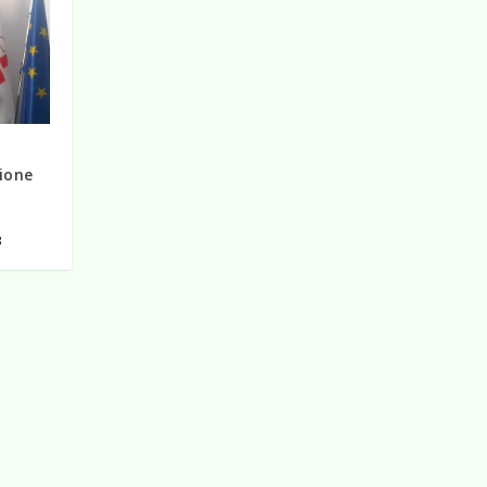
zione
i
3