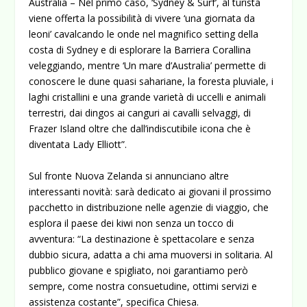
Australia – Nel primo caso, ‘Sydney & Surf’, al turista
viene offerta la possibilità di vivere ‘una giornata da
leoni’ cavalcando le onde nel magnifico setting della
costa di Sydney e di esplorare la Barriera Corallina
veleggiando, mentre ‘Un mare d’Australia’ permette di
conoscere le dune quasi sahariane, la foresta pluviale, i
laghi cristallini e una grande varietà di uccelli e animali
terrestri, dai dingos ai canguri ai cavalli selvaggi, di
Frazer Island oltre che dall’indiscutibile icona che è
diventata Lady Elliott”.
Sul fronte Nuova Zelanda si annunciano altre
interessanti novità: sarà dedicato ai giovani il prossimo
pacchetto in distribuzione nelle agenzie di viaggio, che
esplora il paese dei kiwi non senza un tocco di
avventura: “La destinazione è spettacolare e senza
dubbio sicura, adatta a chi ama muoversi in solitaria. Al
pubblico giovane e spigliato, noi garantiamo però
sempre, come nostra consuetudine, ottimi servizi e
assistenza costante”, specifica Chiesa.