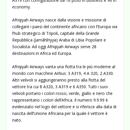
A319 con configurazione da 16 posti in business e 96 in
economy.
Afriqiyah Airways nasce dalla visione e missione di
collegare i paesi del continente africano con l’Europa via
l’hub strategico di Tripoli, capitale della Grande
Repubblica (Jamāhīriyya) Araba di Libia Popolare e
Socialista. Ad oggi Afriqiyah Airways serve 28
destinazioni in Africa ed Europa.
Afriqiyah Airways vanta una flotta tra le più moderne al
mondo con macchine Airbus: 3 A319, 4 A 320, 2 A330.
Altri velivoli si aggiungeranno presto alla flotta del
vettore tra cui 8 A320, 3 A319 e 6 A350. Tutti i suoi
velivoli portano i colori rosso, verde, giallo e nero che
rappresentano i colori dell’Africa. Il numero 9.9.99 è
evidenziato nel logo del vettore e si riferisce alla data di
nascita dell’Unione Africana per la quale il vettore è
nato.