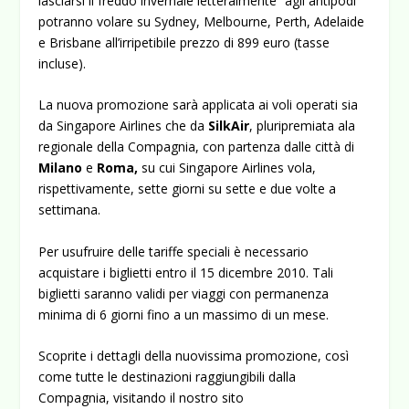
lasciarsi il freddo invernale letteralmente “agli antipodi”
potranno volare su Sydney, Melbourne, Perth, Adelaide
e Brisbane all’irripetibile prezzo di 899 euro (tasse
incluse).
La nuova promozione sarà applicata ai voli operati sia
da Singapore Airlines che da
SilkAir
, pluripremiata ala
regionale della Compagnia, con partenza dalle città di
Milano
e
Roma,
su cui Singapore Airlines vola,
rispettivamente, sette giorni su sette e due volte a
settimana.
Per usufruire delle tariffe speciali è necessario
acquistare i biglietti entro il 15 dicembre 2010. Tali
biglietti saranno validi per viaggi con permanenza
minima di 6 giorni fino a un massimo di un mese.
Scoprite i dettagli della nuovissima promozione, così
come tutte le destinazioni raggiungibili dalla
Compagnia, visitando il nostro sito