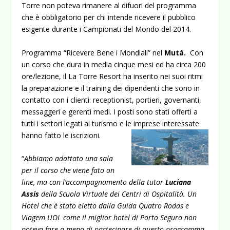
Torre non poteva rimanere al difuori del programma
che è obbligatorio per chi intende ricevere il pubblico
esigente durante i Campionati del Mondo del 2014.
Programma “Ricevere Bene i Mondiali” nel
Mutá.
Con
un corso che dura in media cinque mesi ed ha circa 200
ore/lezione, il La Torre Resort ha inserito nei suoi ritmi
la preparazione e il training dei dipendenti che sono in
contatto con i clienti: receptionist, portieri, governanti,
messaggeri e gerenti medi. I posti sono stati offerti a
tutti i settori legati al turismo e le imprese interessate
hanno fatto le iscrizioni.
“
Abbiamo adattato una sala
per il corso che viene fato on
line, ma con l’accompagnamento della tutor
Luciana
Assis
della Scuola Virtuale dei Centri di Ospitalità.
Un
Hotel che è stato eletto dalla Guida Quatro Rodas e
Viagem UOL come il miglior hotel di Porto Seguro non
poteva fare a meno di partecipare di questo programma