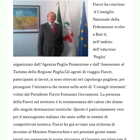
Fiavet ha concluso
il Consiglio
Nazionale della
Federazione svolto
a Bari il,
nell’ambito
dell’eductour
‘Puglia’
organizzato dall’Agenzia Puglia Promozione e dall’Assessorato al
Turismo della Regione Puglia.
Gli agenti di viaggio Fiavet,
partecipanti ai lavori, si sono ritrovati nel capoluogo pugliese, per
proseguire l’iniziativa che rientra nella serie di ‘Consigli itineranti’
voluti dal Presidente Fiavet Fortunato Giovannoni.
La presenza
della Fiavet sul territorio è la testimonianza del valore che diamo
alle singole destinazioni turistiche. Questo è particolarmente vero
per il mezzogiorno italiano che tanto soffre in termini di
competitività turistica.
Fiavet ha già avviato una richiesta di
incontro al Ministro Franceschini e nei prossimi giorni siamo
pronti per presentare le nostre iniziative al Governo per rilanciare il