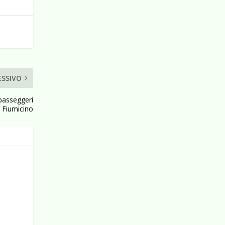
ESSIVO
passeggeri
i Fiumicino