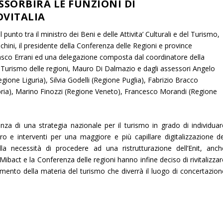
ASSORBIRÀ LE FUNZIONI DI
VITALIA
il punto tra il ministro dei Beni e delle Attivita’ Culturali e del Turismo,
hini, il presidente della Conferenza delle Regioni e province
co Errani ed una delegazione composta dal coordinatore della
urismo delle regioni, Mauro Di Dalmazio e dagli assessori Angelo
egione Liguria), Silvia Godelli (Regione Puglia), Fabrizio Bracco
ia), Marino Finozzi (Regione Veneto), Francesco Morandi (Regione
enza di una strategia nazionale per il turismo in grado di individuar
 e interventi per una maggiore e più capillare digitalizzazione de
a necessità di procedere ad una ristrutturazione dell’Enit, anch
 Mibact e la Conferenza delle regioni hanno infine deciso di rivitalizza
mento della materia del turismo che diverrà il luogo di concertazion