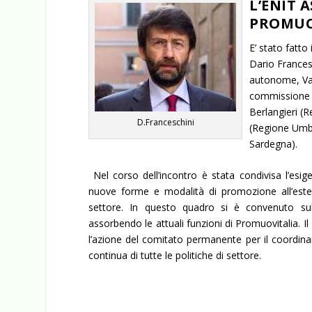
L’ENIT 
PROMUO
E’ stato fatto 
Dario Francesc
autonome, Vas
commissione T
Berlangieri (R
D.Franceschini
(Regione Umbr
Sardegna).
Nel corso dell’incontro è stata condivisa l’esig
nuove forme e modalità di promozione all’estero
settore. In questo quadro si è convenuto sull
assorbendo le attuali funzioni di Promuovitalia. Il
l’azione del comitato permanente per il coordina
continua di tutte le politiche di settore.