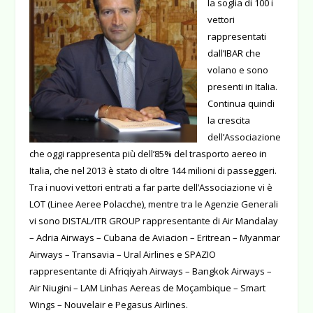
la soglia di 100 i
vettori
rappresentati
dall’IBAR che
volano e sono
presenti in Italia.
Continua quindi
la crescita
dell’Associazione
che oggi rappresenta più dell’85% del trasporto aereo in
Italia, che nel 2013 è stato di oltre 144 milioni di passeggeri.
Tra i nuovi vettori entrati a far parte dell’Associazione vi è
LOT (Linee Aeree Polacche), mentre tra le Agenzie Generali
vi sono DISTAL/ITR GROUP rappresentante di Air Mandalay
– Adria Airways – Cubana de Aviacion – Eritrean – Myanmar
Airways – Transavia – Ural Airlines e SPAZIO
rappresentante di Afriqiyah Airways – Bangkok Airways –
Air Niugini – LAM Linhas Aereas de Moçambique – Smart
Wings – Nouvelair e Pegasus Airlines.