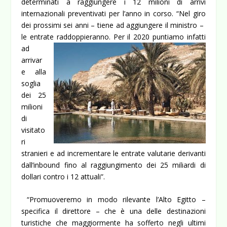
determinati a raggiungere i 12 milioni di arrivi
internazionali preventivati per l’anno in corso. “Nel giro
dei prossimi sei anni – tiene ad aggiungere il ministro –
le entrate raddoppieranno. Per il 2020 puntiamo infatti
ad
arrivar
e alla
soglia
dei 25
milioni
di
visitato
ri
stranieri e ad incrementare le entrate valutarie derivanti
dall’inbound fino al raggiungimento dei 25 miliardi di
dollari contro i 12 attuali”.
“Promuoveremo in modo rilevante l’Alto Egitto –
specifica il direttore – che è una delle destinazioni
turistiche che maggiormente ha sofferto negli ultimi