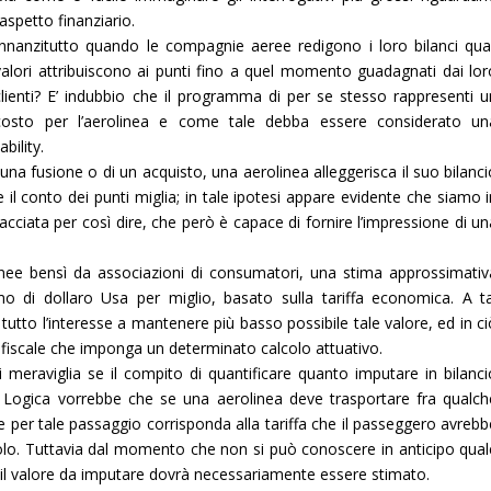
l’aspetto finanziario.
Innanzitutto quando le compagnie aeree redigono i loro bilanci qual
valori attribuiscono ai punti fino a quel momento guadagnati dai lor
clienti? E’ indubbio che il programma di per se stesso rappresenti u
costo per l’aerolinea e come tale debba essere considerato un
iability.
 una fusione o di un acquisto, una aerolinea alleggerisca il suo bilanc
 il conto dei punti miglia; in tale ipotesi appare evidente che siamo 
ciata per così dire, che però è capace di fornire l’impressione di un
nee bensì da associazioni di consumatori, una stima approssimativ
mo di dollaro Usa per miglio, basato sulla tariffa economica. A ta
 tutto l’interesse a mantenere più basso possibile tale valore, ed in c
a fiscale che imponga un determinato calcolo attuativo.
meraviglia se il compito di quantificare quanto imputare in bilanci
. Logica vorrebbe che se una aerolinea deve trasportare fra qualch
 per tale passaggio corrisponda alla tariffa che il passeggero avrebb
olo. Tuttavia dal momento che non si può conoscere in anticipo qual
il valore da imputare dovrà necessariamente essere stimato.