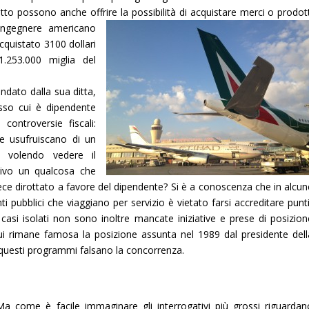
o possono anche offrire la possibilità di acquistare merci o prodott
ngegnere americano
quistato 3100 dollari
.253.000 miglia del
dato dalla sua ditta,
sso cui è dipendente
ontroversie fiscali:
e usufruiscano di un
 volendo vedere il
tivo un qualcosa che
ece dirottato a favore del dipendente? Si è a conoscenza che in alcun
i pubblici che viaggiano per servizio è vietato farsi accreditare punt
 casi isolati non sono inoltre mancate iniziative e prese di posizion
cui rimane famosa la posizione assunta nel 1989 dal presidente dell
e questi programmi falsano la concorrenza.
Ma come è facile immaginare gli interrogativi più grossi riguardan