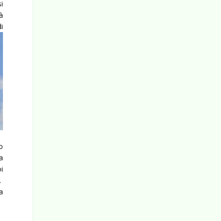
i
à
i
o
a
i
.
ia