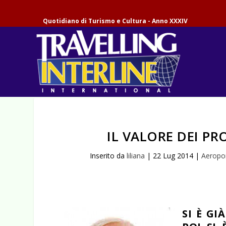
Quotidiano di Turismo e Cultura - Anno XXXIV
IL VALORE DEI P
Inserito da
liliana
|
22 Lug 2014
|
Aeropor
SI È GI