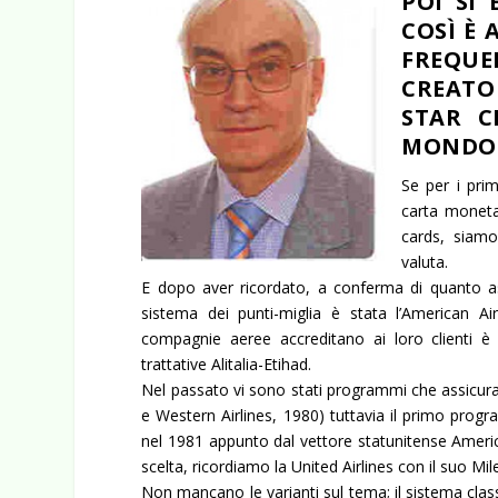
POI SI
COSÌ È 
FREQUE
CREATO
STAR C
MONDO 
Se per i pri
carta moneta,
cards, siamo
valuta.
E dopo aver ricordato, a conferma di quanto as
sistema dei punti-miglia è stata l’American A
compagnie aeree accreditano ai loro clienti è t
trattative Alitalia-Etihad.
Nel passato vi sono stati programmi che assicurav
e Western Airlines, 1980) tuttavia il primo pro
nel 1981 appunto dal vettore statunitense Americ
scelta, ricordiamo la United Airlines con il suo Mi
Non mancano le varianti sul tema; il sistema clas