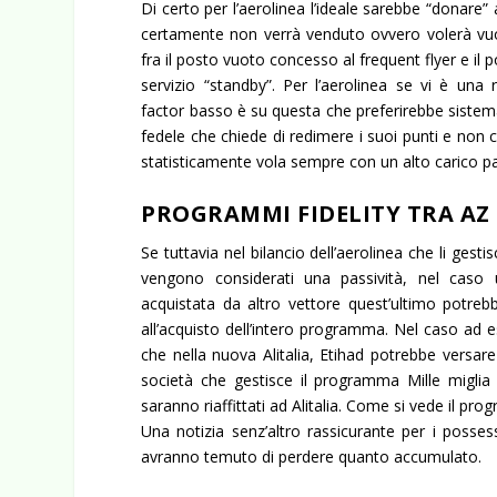
Di certo per l’aerolinea l’ideale sarebbe “donar
certamente non verrà venduto ovvero volerà vuot
fra il posto vuoto concesso al frequent flyer e i
servizio “standby”. Per l’aerolinea se vi è una
factor basso è su questa che preferirebbe sistem
fedele che chiede di redimere i suoi punti e non 
statisticamente vola sempre con un alto carico p
PROGRAMMI FIDELITY TRA AZ 
Se tuttavia nel bilancio dell’aerolinea che li gest
vengono considerati una passività, nel caso
acquistata da altro vettore quest’ultimo potreb
all’acquisto dell’intero programma. Nel caso ad e
che nella nuova Alitalia, Etihad potrebbe versare
società che gestisce il programma Mille miglia
saranno riaffittati ad Alitalia. Come si vede il pr
Una notizia senz’altro rassicurante per i possessor
avranno temuto di perdere quanto accumulato.