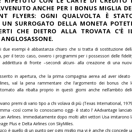
 È RIPETUTO CON LE CARTE DI CREDITO 
AVVENUTO ANCHE PER I BONUS MIGLIA DE
NT FLYERS: OGNI QUALVOLTA È STAT
 UN SURROGATO DELLA MONETA POTET
ERTI CHE DIETRO ALLA TROVATA C’È I
ANGLOSASSONE.
mi due esempi è abbastanza chiaro che si tratta di sostituzione dell
 per il terzo caso, ovvero i programmi per i possessori delle fidelit
 addirittura di fronte –secondi alcuni- alla creazione di una nuov
serito in apertura, che la prima compagnia aerea ad aver ideato i
irlines, val la pena rammentare che l’argomento dei bonus che l
ornato alla ribalta proprio in questi giorni anche nell’ambito dell
ano premi di vario tipo a chi volava di più (Texas International, 1979
gramma -così come lo conosciamo oggi- è stato l’ AAdvantage lanciat
an Airlines. Immediatamente dopo molti altri vettori Usa imitarono l
leage Plus e Delta Airlines con SkyMiles.
sico è quello di un punto per ogni miglio ma vi è anche chi concede u