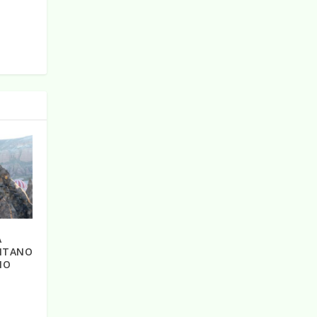
A
ENTANO
NO