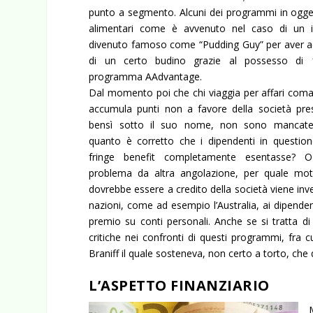
punto a segmento. Alcuni dei programmi in oggett
alimentari come è avvenuto nel caso di un
i
divenuto famoso come “Pudding Guy” per aver ac
di un certo budino grazie al possesso di 1
programma AAdvantage.
Dal momento poi che chi viaggia per affari coman
accumula punti non a favore della società pre
bensì sotto il suo nome, non sono mancate c
quanto è corretto che i dipendenti in question
fringe benefit completamente esentasse? O
problema da altra angolazione, per quale mo
dovrebbe essere a credito della società viene inv
nazioni, come ad esempio l’Australia, ai dipendent
premio su conti personali. Anche se si tratta di
critiche nei confronti di questi programmi, fra 
Braniff il quale sosteneva, non certo a torto, ch
L’ASPETTO FINANZIARIO