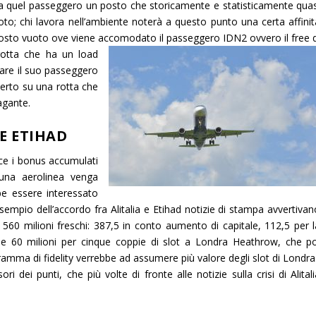
e” a quel passeggero un posto che storicamente e statisticamente quas
o; chi lavora nell’ambiente noterà a questo punto una certa affinit
l posto vuoto ove viene accomodato il passeggero IDN2 ovvero il free d
 rotta che ha un load
are il suo passeggero
certo su una rotta che
agante.
E ETIHAD
isce i bonus accumulati
 una aerolinea venga
be essere interessato
sempio dell’accordo fra Alitalia e Etihad notizie di stampa avvertivan
 560 milioni freschi: 387,5 in conto aumento di capitale, 112,5 per l
 e 60 milioni per cinque coppie di slot a Londra Heathrow, che po
ogramma di fidelity verrebbe ad assumere più valore degli slot di Londra
i dei punti, che più volte di fronte alle notizie sulla crisi di Alital