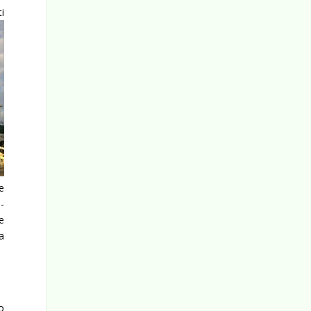
i
e
i-
e
a
o