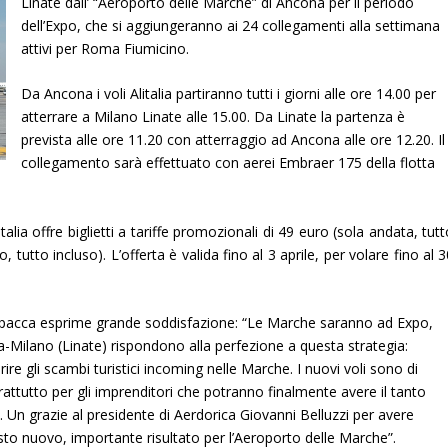
Linate dall’ “Aeroporto delle Marche” di Ancona per il periodo
dell’Expo, che si aggiungeranno ai 24 collegamenti alla settimana
attivi per Roma Fiumicino.
Da Ancona i voli Alitalia partiranno tutti i giorni alle ore 14.00 per
atterrare a Milano Linate alle 15.00. Da Linate la partenza è
prevista alle ore 11.20 con atterraggio ad Ancona alle ore 12.20. Il
collegamento sarà effettuato con aerei Embraer 175 della flotta
alia offre biglietti a tariffe promozionali di 49 euro (sola andata, tut
, tutto incluso). L’offerta è valida fino al 3 aprile, per volare fino al 
Spacca esprime grande soddisfazione: “Le Marche saranno ad Expo,
na-Milano (Linate) rispondono alla perfezione a questa strategia:
re gli scambi turistici incoming nelle Marche. I nuovi voli sono di
ttutto per gli imprenditori che potranno finalmente avere il tanto
 Un grazie al presidente di Aerdorica Giovanni Belluzzi per avere
to nuovo, importante risultato per l’Aeroporto delle Marche”.