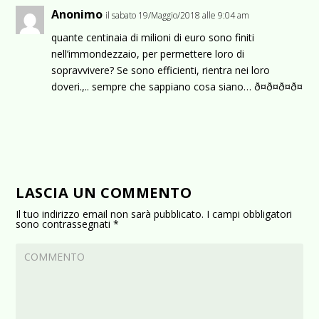
Anonimo
il sabato 19/Maggio/2018 alle 9:04 am
quante centinaia di milioni di euro sono finiti
nell’immondezzaio, per permettere loro di
sopravvivere? Se sono efficienti, rientra nei loro
doveri.,.. sempre che sappiano cosa siano… ð¤ð¤ð¤ð¤
LASCIA UN COMMENTO
Il tuo indirizzo email non sarà pubblicato.
I campi obbligatori
sono contrassegnati
*