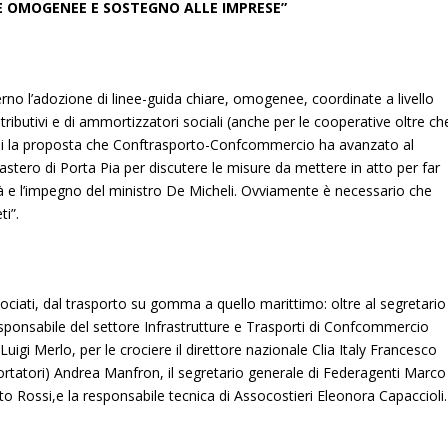
E OMOGENEE E SOSTEGNO ALLE IMPRESE”
rno l’adozione di linee-guida chiare, omogenee, coordinate a livello
ntributivi e di ammortizzatori sociali (anche per le cooperative oltre ch
tesi la proposta che Conftrasporto-Confcommercio ha avanzato al
astero di Porta Pia per discutere le misure da mettere in atto per far
tà e l’impegno del ministro De Micheli. Ovviamente è necessario che
ti”.
sociati, dal trasporto su gomma a quello marittimo: oltre al segretario
sponsabile del settore Infrastrutture e Trasporti di Confcommercio
 Luigi Merlo, per le crociere il direttore nazionale Clia Italy Francesco
sportatori) Andrea Manfron, il segretario generale di Federagenti Marco
to Rossi,e la responsabile tecnica di Assocostieri Eleonora Capaccioli.