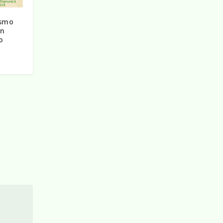
ismo
un
o