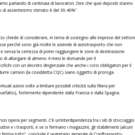
iamo parlando di centinaia di lavoratori. Dire che quei depositi stanno
so di assenteismo stimato è del 30-40%”.
 chiede di considerare, in tema di sostegno alle imprese del settore
osse perché sono già molte le aziende di autotrasporto che non
à e senza la certezza di poter raggiungere le zone di destinazione.
di allungare di almeno 4 mesi le domande per il
fichi con un decreto dirigenziale che anche i corsi obbligatori per il
durre camion (la cosiddetta CQC) siano oggetto di proroga.
uali azioni volte a limitare possibili criticità sulla filiera per
uefatto), fortemente dipendente dalla Francia e dalla Spagna.
on opera per segmenti. C’è un’interdipendenza tra i siti di stoccaggio
uttivi e i trasporti, e se si fermano i magazzini, gli stabilimenti (alcuni
i ferma tutto”, conclude il segretario generale di Conftrasporto-