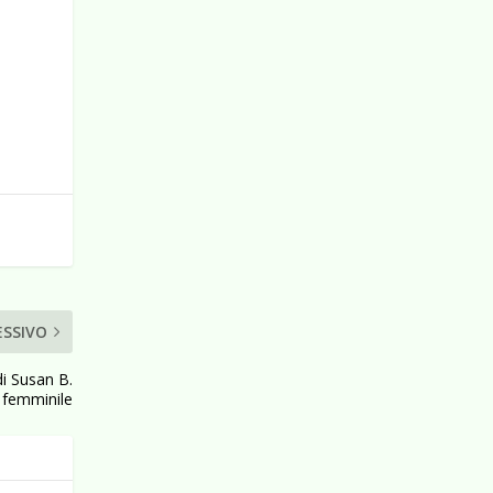
ESSIVO
di Susan B.
o femminile