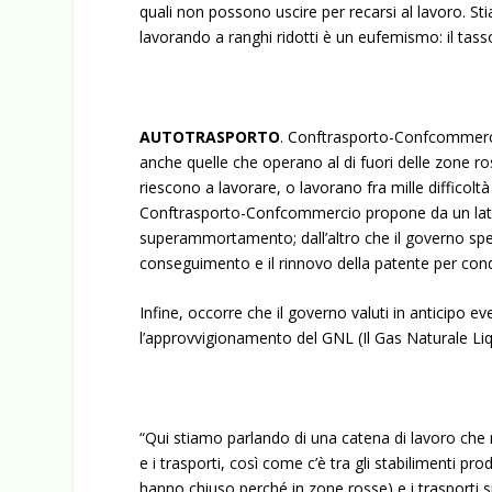
quali non possono uscire per recarsi al lavoro. St
lavorando a ranghi ridotti è un eufemismo: il tas
AUTOTRASPORTO
. Conftrasporto-Confcommercio
anche quelle che operano al di fuori delle zone r
riescono a lavorare, o lavorano fra mille difficolt
Conftrasporto-Confcommercio propone da un lato 
superammortamento; dall’altro che il governo speci
conseguimento e il rinnovo della patente per con
Infine, occorre che il governo valuti in anticipo event
l’approvvigionamento del GNL (Il Gas Naturale Liq
“Qui stiamo parlando di una catena di lavoro che n
e i trasporti, così come c’è tra gli stabilimenti prod
hanno chiuso perché in zone rosse) e i trasporti s