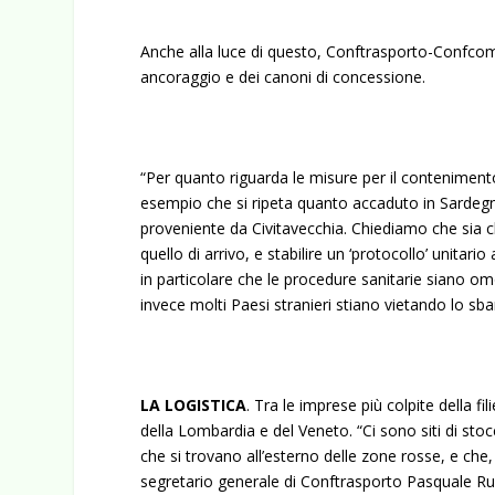
Anche alla luce di questo, Conftrasporto-Confco
ancoraggio e dei canoni di concessione.
“Per quanto riguarda le misure per il contenimento 
esempio che si ripeta quanto accaduto in Sardegn
proveniente da Civitavecchia. Chiediamo che sia ch
quello di arrivo, e stabilire un ‘protocollo’ unitario 
in particolare che le procedure sanitarie siano om
invece molti Paesi stranieri stiano vietando lo sbarc
LA LOGISTICA
. Tra le imprese più colpite della fil
della Lombardia e del Veneto. “Ci sono siti di stocc
che si trovano all’esterno delle zone rosse, e che,
segretario generale di Conftrasporto Pasquale Russ