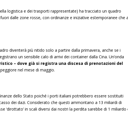
a logistica e dei trasporti rappresentate) ha tracciato un quadro
 fuori dalle zone rosse, con ordinanze e iniziative estemporanee che a
uadro diventerà più nitido solo a partire dalla primavera, anche se i
registrano un sensibile calo di arrivi dei container dalla Cina. Un’onda
ristico – dove già si registra una discesa di prenotazioni del
o peggiore nel mese di maggio.
finanze dello Stato poiché i porti italiani potrebbero essere sostituiti
casso dei dazi. Considerato che questi ammontano a 13 miliardi di
e ‘dirottato’ in scali diversi dai nostri la perdita sarebbe di 1 miliardo