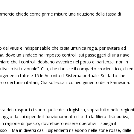
mmercio chiede come prime misure una riduzione della tassa di
del virus è indispensabile che ci sia un’unica regia, per evitare ad
a, dove un sindaco ha imposto controlli sui passeggeri di una nave
iaro che i controlli debbano avvenire nel porto di partenza, non in
a livello istituzionale”. Clia, che riunisce il comparto crocieristico, chie
ogenee in tutte e 15 le Autorità di Sistema portuale. Sul fatto che
o dei turisti italiani, Clia sollecita il coinvolgimento della Farnesina.
iera dei trasporti ci sono quelle della logistica, soprattutto nelle region
aggio da cui dipende il funzionamento di tutta la filiera distributiva,
 in ragione di questo, dovrebbero essere operativi – spiega il
o – Ma in diversi casi i dipendenti risiedono nelle zone rosse, dalle