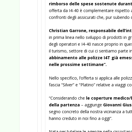
rimborso delle spese sostenute duran
offerta da I4-40 è complementare rispetto a
confronti degli assicurati che, pur subendo d
Christian Garrone, responsabile dell’i
in prima linea nello sviluppo di prodotti in
degli operatori e I4-40 nasce proprio in ques
il turismo, settore di cui ci sentiamo parte
abbinamento alle polizze
I4T
già emess
nelle prossime settimane”.
Nello specifico, l’offerta si applica alle poli
fascia “Silver” e “Platino” relative a viaggi 
“Considerando che
le coperture medico/
della partenza
– aggiunge
Giovanni Giu
segno concreto della nostra vicinanza a tutti
hanno creduto in noi fino a oggi”.
Nata per tutelare le agenzie nella circostan