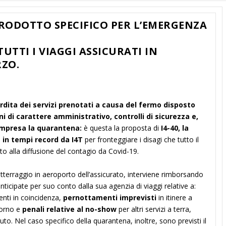
PRODOTTO SPECIFICO PER L’EMERGENZA
UTTI I VIAGGI ASSICURATI IN
RZO.
rdita dei servizi prenotati a causa del fermo disposto
i di carattere amministrativo, controlli di sicurezza e,
ompresa la quarantena:
è questa la proposta di
I4-40, la
a in tempi record da
I4T
per fronteggiare i disagi che tutto il
to alla diffusione del contagio da Covid-19.
tterraggio in aeroporto dell’assicurato, interviene rimborsando
ticipate per suo conto dalla sua agenzia di viaggi relative a:
menti in coincidenza,
pernottamenti imprevisti
in itinere a
iorno e
penali relative al no-show
per altri servizi a terra,
to. Nel caso specifico della quarantena, inoltre, sono previsti il