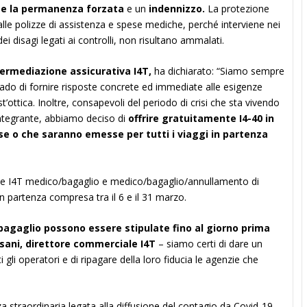
te la permanenza forzata
e un
indennizzo.
La protezione
lle polizze di assistenza e spese mediche, perché interviene nei
ei disagi legati ai controlli, non risultano ammalati.
ntermediazione assicurativa
I4T
,
ha dichiarato: “Siamo sempre
 grado di fornire risposte concrete ed immediate alle esigenze
t’ottica. Inoltre, consapevoli del periodo di crisi che sta vivendo
 integrante, abbiamo deciso di
offrire gratuitamente I4-40 in
e o che saranno emesse per tutti i viaggi in partenza
zze
I4T
medico/bagaglio e medico/bagaglio/annullamento di
con partenza compresa tra il 6 e il 31 marzo.
bagaglio possono essere stipulate fino al giorno prima
ssani, direttore commerciale
I4T
– siamo certi di dare un
 gli operatori e di ripagare della loro fiducia le agenzie che
za straordinaria legata alla diffusione del contagio da Covid-19,