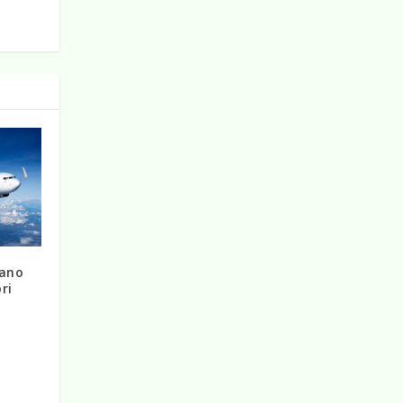
lano
ri