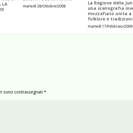
La Regione della Jun
 LA
martedì 28/Ottobre/2008
una scenografia inv
20
mozzafiato unita a
folklore e tradizioni
martedì 17/Febbraio/2009
ori sono contrassegnati
*