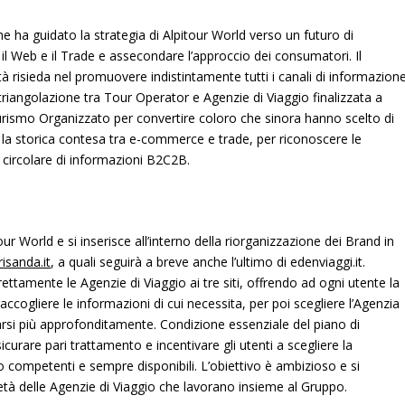
ha guidato la strategia di Alpitour World verso un futuro di
 il Web e il Trade e assecondare l’approccio dei consumatori. Il
tà risieda nel promuovere indistintamente tutti i canali di informazion
riangolazione tra Tour Operator e Agenzie di Viaggio finalizzata a
Turismo Organizzato per convertire coloro che sinora hanno scelto di
ta la storica contesa tra e-commerce e trade, per riconoscere le
e circolare di informazioni B2C2B.
World e si inserisce all’interno della riorganizzazione dei Brand in
risanda.it
, a quali seguirà a breve anche l’ultimo di edenviaggi.it.
rettamente le Agenzie di Viaggio ai tre siti, offrendo ad ogni utente la
 raccogliere le informazioni di cui necessita, per poi scegliere l’Agenzia
tarsi più approfonditamente. Condizione essenziale del piano di
icurare pari trattamento e incentivare gli utenti a scegliere la
io competenti e sempre disponibili. L’obiettivo è ambizioso e si
tà delle Agenzie di Viaggio che lavorano insieme al Gruppo.