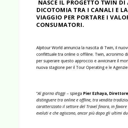
NASCE IL PROGETTO TWIN DI
DICOTOMIA TRA I CANALI E L
VIAGGIO PER PORTARE I VALO
CONSUMATORI.
Alpitour World annuncia la nascita di Twin, il nuo
conflittuale tra online o offiline. Twin, acronimo 
per superare questo approccio e avvicinare il m
nuova stagione per il Tour Operating e le Agenzie 
“
Al giorno d’oggi
– spiega
Pier Ezhaya, Direttor
distinguere tra online e offline, tra vendita tradi
caratterizzato il settore del Travel finora, in favo
evoluti e che agiscono, ancor più dopo gli ultimi d