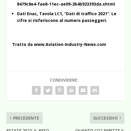
8479c8e4-fae8-11ec-ae09-2b4b923393da.shtml
Dati Enac, Tavola LC1, “Dati di traffico 2021”. Le
cifre si risferiscono al numero passeggeri.
Tratto da www.Aviation-Industry-News.com
CONDIVIDERE:
PRECEDENTE
SUCCESSIVO
ESTATE 2022: IL PESO
QUANTO CO2 EMETTE IL