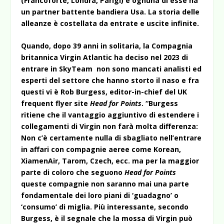
(Francoforte, Londra, Parigi) e ognuna di esse ha
un partner battente bandiera Usa. La storia delle
alleanze è costellata da entrate e uscite infinite.
Quando, dopo 39 anni in solitaria, la Compagnia
britannica Virgin Atlantic ha deciso nel 2023 di
entrare in SkyTeam non sono mancati analisti ed
esperti del settore che hanno storto il naso e fra
questi vi è Rob Burgess, editor-in-chief del UK
frequent flyer site
Head for Points
. “Burgess
ritiene che il vantaggio aggiuntivo di estendere i
collegamenti di Virgin non farà molta differenza:
Non c’è certamente nulla di sbagliato nell’entrare
in affari con compagnie aeree come Korean,
XiamenAir, Tarom, Czech, ecc. ma per la maggior
parte di coloro che seguono
Head for Points
queste compagnie non saranno mai una parte
fondamentale dei loro piani di ‘guadagno’ o
‘consumo’ di miglia. Più interessante, secondo
Burgess, è il segnale che la mossa di Virgin può