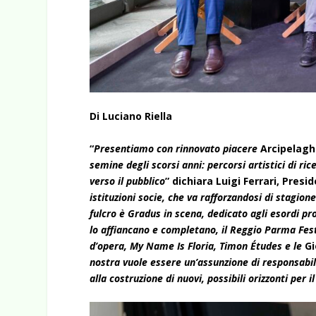
Di Luciano Riella
“
Presentiamo con rinnovato piacere
Arcipelagh
semine degli scorsi anni: percorsi artistici di ri
verso il pubblico
” dichiara Luigi Ferrari, Pres
istituzioni socie, che va rafforzandosi di stagion
fulcro è Gradus in scena, dedicato agli esordi pro
lo affiancano e completano, il Reggio Parma Fest
d
’
opera, My Name Is Floria
, Timon
É
tudes e le
Gi
nostra vuole essere
un
’
assunzione di responsabili
alla costruzione di nuovi, possibili orizzonti per 