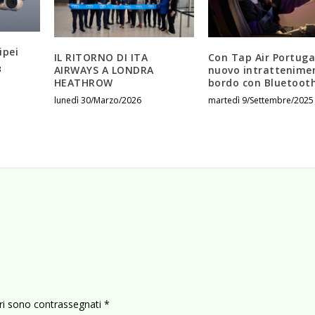
ipei
IL RITORNO DI ITA
Con Tap Air Portuga
AIRWAYS A LONDRA
nuovo intrattenime
3
HEATHROW
bordo con Bluetoot
lunedì 30/Marzo/2026
martedì 9/Settembre/2025
ori sono contrassegnati
*