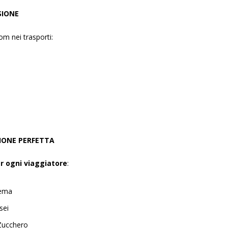
SIONE
om nei trasporti:
ZIONE PERFETTA
r ogni viaggiatore
:
nema
sei
Zucchero