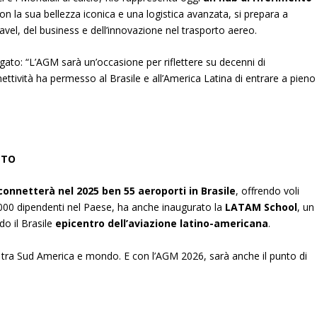
 con la sua bellezza iconica e una logistica avanzata, si prepara a
travel, del business e dell’innovazione nel trasporto aereo.
egato: “L’AGM sarà un’occasione per riflettere su decenni di
ttività ha permesso al Brasile e all’America Latina di entrare a pieno
NTO
connetterà nel 2025 ben 55 aeroporti in Brasile
, offrendo voli
0.000 dipendenti nel Paese, ha anche inaugurato la
LATAM School
, un
do il Brasile
epicentro dell’aviazione latino-americana
.
e tra Sud America e mondo. E con l’AGM 2026, sarà anche il punto di