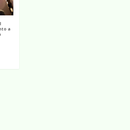
l
nto a
h