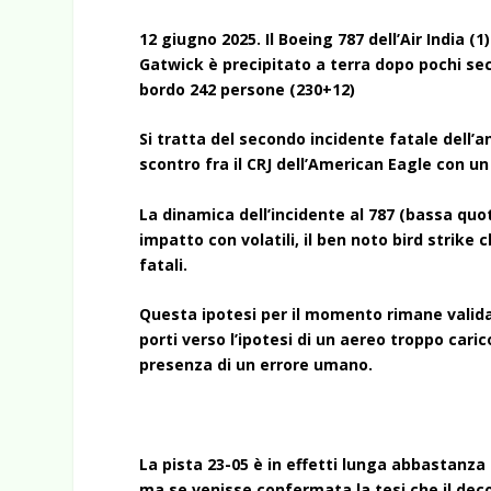
12 giugno 2025. Il Boeing 787 dell’Air India
Gatwick è precipitato a terra dopo pochi sec
bordo 242 persone (230+12)
Si tratta del secondo incidente fatale dell’
scontro fra il CRJ dell’American Eagle con un
La dinamica dell’incidente al 787 (bassa qu
impatto con volatili, il ben noto bird strik
fatali.
Questa ipotesi per il momento rimane valida
porti verso l’ipotesi di un aereo troppo car
presenza di un errore umano.
La pista 23-05 è in effetti lunga abbastanza
ma se venisse confermata la tesi che il dec