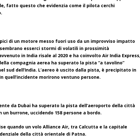
e, fatto questo che evidenzia come il pilota cerchi
.
tipici di un motore messo fuori uso da un improvviso impatto
 sembrano esserci stormi di volatili in prossimità
vvenuto in India risale al 2020 e ha coinvolto Air India Express
della compagnia aerea ha superato la pista “a tavolino”
l sud dell’India. L’aereo è uscito dalla pista, è precipitato in
. In quell’incidente morirono ventuno persone.
iente da Dubai ha superato la pista dell’aeroporto della città
in un burrone, uccidendo 158 persone a bordo.
se quando un volo Alliance Air, tra Calcutta e la capitale
denziale della città orientale di Patna.