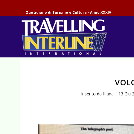
Quotidiano di Turismo e Cultura - Anno XXXIV
VOLO
Inserito da
liliana
|
13 Giu 