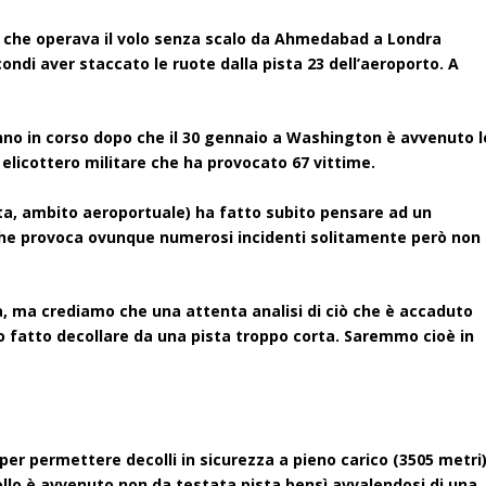
 (1) che operava il volo senza scalo da Ahmedabad a Londra
ondi aver staccato le ruote dalla pista 23 dell’aeroporto. A
anno in corso dopo che il 30 gennaio a Washington è avvenuto l
 elicottero militare che ha provocato 67 vittime.
ota, ambito aeroportuale) ha fatto subito pensare ad un
e che provoca ovunque numerosi incidenti solitamente però non
, ma crediamo che una attenta analisi di ciò che è accaduto
ico fatto decollare da una pista troppo corta. Saremmo cioè in
 per permettere decolli in sicurezza a pieno carico (3505 metri
ollo è avvenuto non da testata pista bensì avvalendosi di una