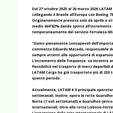
Dal 27 ottobre 2025 al 26 marzo 2026 LATAM 
collegando il Brasile all’Europa con Boeing 787 
Originariamente prevista solo da aprile a ot
medio dell’82% dando spinta all’incremento
temporaneamente del servizio Fortaleza-Miam
“Siamo pienamente consapevoli dell’importanz
commenta Eduardo Macedo, responsabile degl
sempre attenti alle opportunità di espansio
L’incremento delle frequenze va incontro a
flessibilità nel trasporto di merci deperibili
LATAM Cargo ha già trasportato più di 230 to
questo periodo.
Attualmente, LATAM è il principale operatore 
settimanali. Inoltre, opera le rotte Guarulho
Norte (7 voli settimanali) e Guarulhos-Jerico
internazionali, oltre alla rotta Lisbona-For
L’espansione della rete internazionale di LA