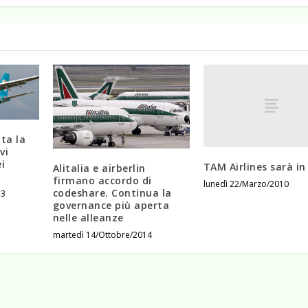
ta la
vi
i
TAM Airlines sarà i
Alitalia e airberlin
firmano accordo di
lunedì 22/Marzo/2010
codeshare. Continua la
13
governance più aperta
nelle alleanze
martedì 14/Ottobre/2014