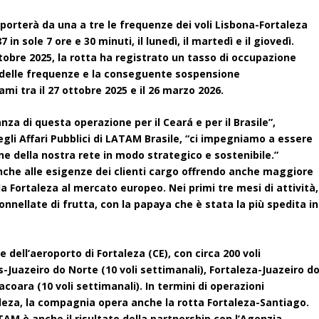
porterà da una a tre le frequenze dei voli Lisbona-Fortaleza
in sole 7 ore e 30 minuti, il lunedì, il martedì e il giovedì.
tobre 2025, la rotta ha registrato un tasso di occupazione
 delle frequenze e la conseguente sospensione
i tra il 27 ottobre 2025 e il 26 marzo 2026.
a di questa operazione per il Ceará e per il Brasile”,
i Affari Pubblici di LATAM Brasile, “ci impegniamo a essere
ne della nostra rete in modo strategico e sostenibile.”
nche alle esigenze dei clienti cargo offrendo anche maggiore
 da Fortaleza al mercato europeo. Nei primi tre mesi di attività,
nnellate di frutta, con la papaya che è stata la più spedita in
dell’aeroporto di Fortaleza (CE), con circa 200 voli
s-Juazeiro do Norte (10 voli settimanali), Fortaleza-Juazeiro d
acoara (10 voli settimanali). In termini di operazioni
taleza, la compagnia opera anche la rotta Fortaleza-Santiago.
TAM è anche il risultato della partnership con l’Agenzia