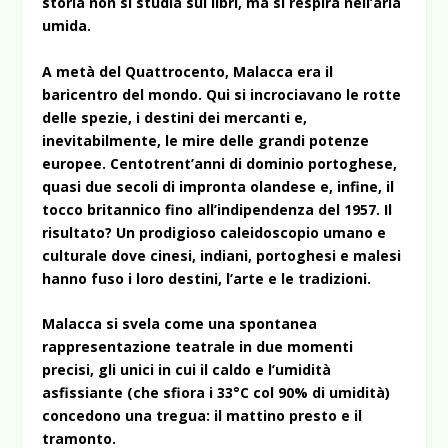
storia non si studia sui libri, ma si respira nell’aria
umida.
A metà del Quattrocento, Malacca era il
baricentro del mondo. Qui si incrociavano le rotte
delle spezie, i destini dei mercanti e,
inevitabilmente, le mire delle grandi potenze
europee. Centotrent’anni di dominio portoghese,
quasi due secoli di impronta olandese e, infine, il
tocco britannico fino all’indipendenza del 1957. Il
risultato? Un prodigioso caleidoscopio umano e
culturale dove cinesi, indiani, portoghesi e malesi
hanno fuso i loro destini, l’arte e le tradizioni.
Malacca si svela come una spontanea
rappresentazione teatrale in due momenti
precisi, gli unici in cui il caldo e l’umidità
asfissiante (che sfiora i 33°C col 90% di umidità)
concedono una tregua: il mattino presto e il
tramonto.