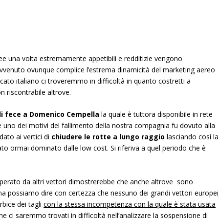
ree una volta estremamente appetibili e redditizie vengono
vvenuto ovunque complice l’estrema dinamicità del marketing aereo
ato italiano ci troveremmo in difficoltà in quanto costretti a
n riscontrabile altrove.
li fece a Domenico Cempella
la quale è tuttora disponibile in rete
che uno dei motivi del fallimento della nostra compagnia fu dovuto alla
ato ai vertici di
chiudere le rotte a lungo raggio
lasciando così la
to ormai dominato dalle low cost. Si riferiva a quel periodo che è
perato da altri vettori dimostrerebbe che anche altrove sono
ma possiamo dire con certezza che nessuno dei grandi vettori europei
orbice dei tagli
con la stessa incompetenza con la quale è stata usata
ci saremmo trovati in difficoltà nell’analizzare la sospensione di