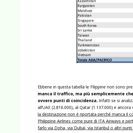
Ebbene in questa tabella le Filippine non sono pre
manca il traffico, ma più semplicemente che
ovvero punti di coincidenza.
Infatti se si anali
all’UAE (2.816.000), al Qatar (1.137.000) e ancora 
la destinazione non è riportata perché manca il co
Philippine Airlines come pure di ITA Airways e per
farlo via Doha, via Dubai, via Istanbul o altri punt