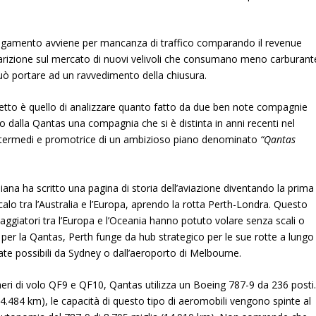
legamento avviene per mancanza di traffico comparando il revenue
pparizione sul mercato di nuovi velivoli che consumano meno carburant
ò portare ad un ravvedimento della chiusura.
ggetto è quello di analizzare quanto fatto da due ben note compagnie
iamo dalla Qantas una compagnia che si è distinta in anni recenti nel
 intermedi e promotrice di un ambizioso piano denominato
“Qantas
ana ha scritto una pagina di storia dell’aviazione diventando la prima
alo tra l’Australia e l’Europa, aprendo la rotta Perth-Londra. Questo
iaggiatori tra l’Europa e l’Oceania hanno potuto volare senza scali o
 per la Qantas, Perth funge da hub strategico per le sue rotte a lungo
ate possibili da Sydney o
dall’aeroporto di Melbourne
.
meri di volo QF9 e QF10, Qantas utilizza un
Boeing 787-9
da 236 posti
(14.484 km), le capacità di questo tipo di aeromobili vengono spinte al