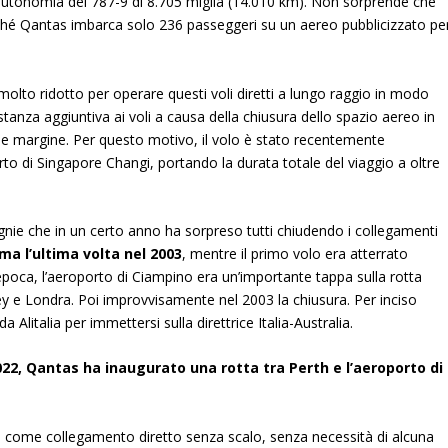
’autonomia del 787-9 di 8.705 miglia (14.010 km). Non sorprende che
erché Qantas imbarca solo 236 passeggeri su un aereo pubblicizzato pe
lto ridotto per operare questi voli diretti a lungo raggio in modo
anza aggiuntiva ai voli a causa della chiusura dello spazio aereo in
le margine. Per questo motivo, il volo è stato recentemente
orto di Singapore Changi
, portando la durata totale del viaggio a oltre
nie che in un certo anno ha sorpreso tutti chiudendo i collegamenti
a l’ultima volta nel 2003
, mentre il primo volo era atterrato
l’epoca, l’aeroporto di Ciampino era un’importante tappa sulla rotta
 e Londra. Poi improvvisamente nel 2003 la chiusura. Per inciso
litalia per immettersi sulla direttrice Italia-Australia.
022, Qantas ha inaugurato una rotta tra Perth e
l’aeroporto di
 come collegamento diretto senza scalo, senza necessità di alcuna