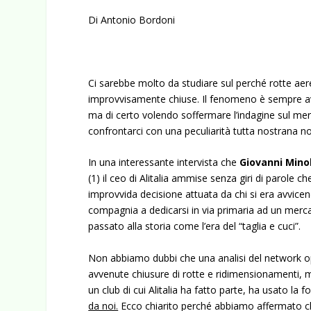
Di Antonio Bordoni
Ci sarebbe molto da studiare sul perché rotte ae
improvvisamente chiuse. Il fenomeno è sempre a
ma di certo volendo soffermare l’indagine sul merc
confrontarci con una peculiarità tutta nostrana no
In una interessante intervista che
Giovanni Mino
(1) il ceo di Alitalia ammise senza giri di parole 
improvvida decisione attuata da chi si era avvicend
compagnia a dedicarsi in via primaria ad un merca
passato alla storia come l’era del “taglia e cuci”.
Non abbiamo dubbi che una analisi del network o
avvenute chiusure di rotte e ridimensionamenti, 
un club di cui Alitalia ha fatto parte, ha usato la f
da noi.
Ecco chiarito perché abbiamo affermato che 