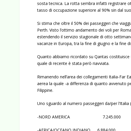
sosta tecnica. La rotta sembra infatti registrare
tasso di occupazione superiore al 90% sin dal suo i
Si stima che oltre il 50% dei passeggeri che viagg
Perth. Visto l’ottimo andamento dei voli per Roma
estendendo il servizio stagionale di otto settima
vacanze in Europa, tra la fine di giugno e la fine
Quanto abbiamo ricordato su Qantas costituisce un
quale di recente è stata però riavviata.
Rimanendo nell’area dei collegamenti Italia-Far E
aerea la quale -a differenza di quanto avvenuto per 
Filippine.
Uno sguardo al numero passeggeri da/per l’Italia 
-NORD AMERICA 7.245.000
-AFRICA/OCEANO INDIANO 6.884.000