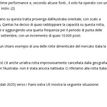
 ottime performance e,
secondo alcune fonti
, il volo ha operato con u
nizio. (2)
iano su questa tratta provenga dall’Australia orientale, con scalo a
, Qantas ha deciso di quasi raddoppiare la capacità su questa rotta,
ne e aggiungendo una quarta frequenza per il periodo di punta delle
 di settembre, con un incremento di quasi 10.000
posti
.
 chiaro esempio di una delle rotte dimenticate del mercato Italia la
ast c’è anche un’altra rotta improvvisamente cancellata dalla geografi
l’Australia- non è stata ancora riattivata. Ci riferiamo alla rotta Italia
(dati 2025) verso i Paesi extra UE mostra la seguente situazione: