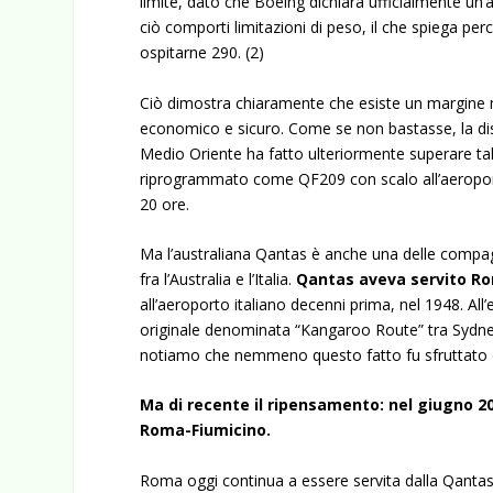
limite, dato che Boeing dichiara ufficialmente un
ciò comporti limitazioni di peso, il che spiega p
ospitarne 290. (2)
Ciò dimostra chiaramente che esiste un margine mo
economico e sicuro. Come se non bastasse, la dist
Medio Oriente ha fatto ulteriormente superare ta
riprogrammato come QF209 con scalo
all’aerop
20 ore.
Ma l’australiana Qantas è anche una delle compag
fra l’Australia e l’Italia.
Qantas aveva servito Rom
all’aeroporto italiano decenni prima, nel 1948. Al
originale denominata “Kangaroo Route” tra Sydney
notiamo che nemmeno questo fatto fu sfruttato da A
Ma di recente il ripensamento: nel giugno 2
Roma-Fiumicino
.
Roma oggi continua a essere servita dalla Qantas