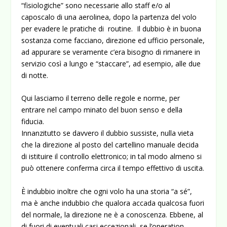
“fisiologiche” sono necessarie allo staff e/o al
caposcalo di una aerolinea, dopo la partenza del volo
per evadere le pratiche di routine. Il dubbio è in buona
sostanza come facciano, direzione ed ufficio personale,
ad appurare se veramente c’era bisogno di rimanere in
servizio così a lungo e “staccare”, ad esempio, alle due
di notte.
Qui lasciamo il terreno delle regole e norme, per
entrare nel campo minato del buon senso e della
fiducia.
Innanzitutto se davvero il dubbio sussiste, nulla vieta
che la direzione al posto del cartellino manuale decida
di istituire il controllo elettronico; in tal modo almeno si
può ottenere conferma circa il tempo effettivo di uscita.
È indubbio inoltre che ogni volo ha una storia “a sé”,
ma è anche indubbio che qualora accada qualcosa fuori
del normale, la direzione ne è a conoscenza. Ebbene, al
di fuori di eventuali casi eccezionali, se l’operation