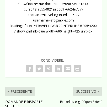
showflipbtn=true documentid=090704081813-
c0fad48f95554821aedb6976624e7377
docname=travelling-interline-5-07
username=sfogliabile.com
loadinginfotext=TRAVELLING%20INTERLINE%205%200
7 showhtmllink=true width=600 height=425 unit=px]
CONDIVIDERE:
PRECEDENTE
SUCCESSIVO
DOMANDE E RISPOSTE
Bruxelles e gli “Open Skies”
SUL TFR