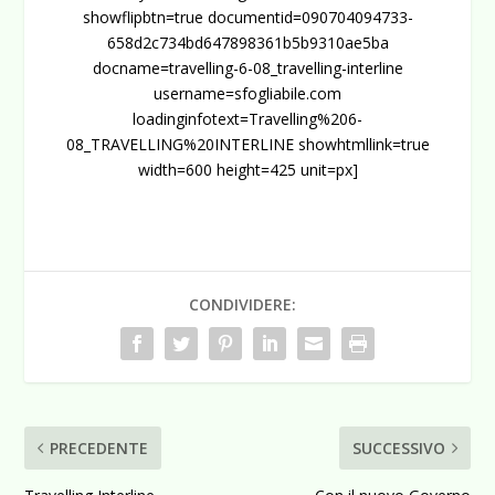
showflipbtn=true documentid=090704094733-
658d2c734bd647898361b5b9310ae5ba
docname=travelling-6-08_travelling-interline
username=sfogliabile.com
loadinginfotext=Travelling%206-
08_TRAVELLING%20INTERLINE showhtmllink=true
width=600 height=425 unit=px]
CONDIVIDERE:
PRECEDENTE
SUCCESSIVO