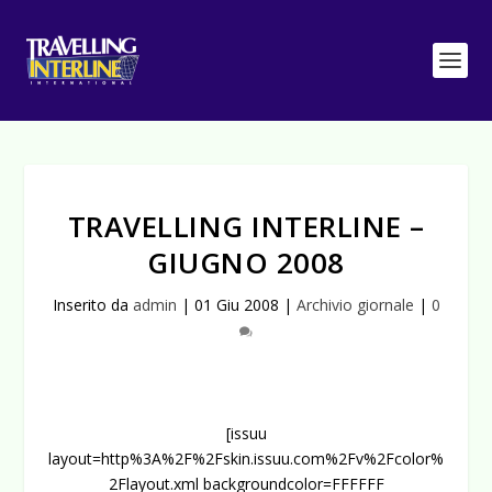
TRAVELLING INTERLINE –
GIUGNO 2008
Inserito da
admin
|
01 Giu 2008
|
Archivio giornale
|
0
[issuu
layout=http%3A%2F%2Fskin.issuu.com%2Fv%2Fcolor%
2Flayout.xml backgroundcolor=FFFFFF