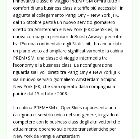
l’innovativa classe di viaggio PREM+ SM offrirà tutto il
comfort di una business class a tariffe più accessibili. In
aggiunta al collegamento Parigi Orly – New York JFK,
dal 15 ottobre partirà un nuovo servizio giornaliero
diretto tra Amsterdam e New York JFK.
OpenSkies, la
nuova compagnia premium di British Airways per rotte
tra l’Europa continentale e gli Stati Uniti, ha annunciato
un piano volto ad ampliare significativamente la cabina
PREM+SM, una classe di viaggio intermedia tra
l’economy e la business class. La riconfigurazione
riguarda sia i voli diretti tra Parigi Orly e New York JFK
sia il nuovo servizio giornaliero Amsterdam Schiphol –
New York JFK, che sarà operato dalla compagnia a
partire dal 15 ottobre 2008.
La cabina PREM+SM di OpenSkies rappresenta una
categoria di servizio unica nel suo genere, in grado di
competere con le business class degli altri vettori che
attualmente operano sulle rotte transatlantiche per
New York da Parigi e Amsterdam.