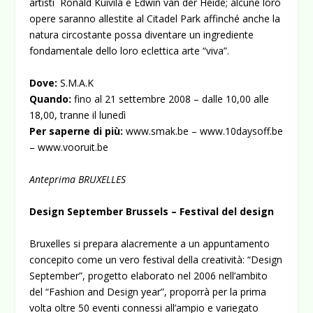
artisti Ronald Kuivila e Edwin van der Heide; alcune loro
opere saranno allestite al Citadel Park affinché anche la
natura circostante possa diventare un ingrediente
fondamentale dello loro eclettica arte “viva”.
Dove:
S.M.A.K
Quando:
fino al 21 settembre 2008 – dalle 10,00 alle
18,00, tranne il lunedì
Per saperne di più:
www.smak.be – www.10daysoff.be
– www.vooruit.be
Anteprima BRUXELLES
Design September Brussels – Festival del design
Bruxelles si prepara alacremente a un appuntamento
concepito come un vero festival della creatività: “Design
September”, progetto elaborato nel 2006 nell’ambito
del “Fashion and Design year”, proporrà per la prima
volta oltre 50 eventi connessi all’ampio e variegato