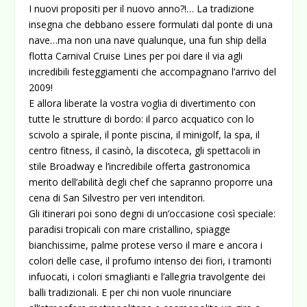
I nuovi propositi per il nuovo anno?!… La tradizione
insegna che debbano essere formulati dal ponte di una
nave…ma non una nave qualunque, una fun ship della
flotta Carnival Cruise Lines per poi dare il via agli
incredibili festeggiamenti che accompagnano l’arrivo del
2009!
E allora liberate la vostra voglia di divertimento con
tutte le strutture di bordo: il parco acquatico con lo
scivolo a spirale, il ponte piscina, il minigolf, la spa, il
centro fitness, il casinò, la discoteca, gli spettacoli in
stile Broadway e l’incredibile offerta gastronomica
merito dell’abilità degli chef che sapranno proporre una
cena di San Silvestro per veri intenditori.
Gli itinerari poi sono degni di un’occasione così speciale:
paradisi tropicali con mare cristallino, spiagge
bianchissime, palme protese verso il mare e ancora i
colori delle case, il profumo intenso dei fiori, i tramonti
infuocati, i colori smaglianti e l’allegria travolgente dei
balli tradizionali. E per chi non vuole rinunciare