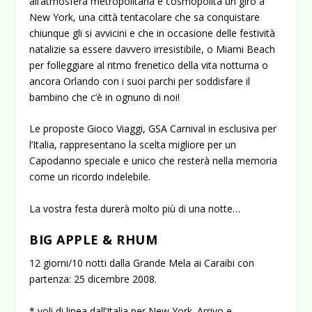
all’atmosfera metropolitana e cosmopolita un giro a
New York, una città tentacolare che sa conquistare
chiunque gli si avvicini e che in occasione delle festività
natalizie sa essere davvero irresistibile, o Miami Beach
per folleggiare al ritmo frenetico della vita notturna o
ancora Orlando con i suoi parchi per soddisfare il
bambino che c’è in ognuno di noi!
Le proposte Gioco Viaggi, GSA Carnival in esclusiva per
l’Italia, rappresentano la scelta migliore per un
Capodanno speciale e unico che resterà nella memoria
come un ricordo indelebile.
La vostra festa durerà molto più di una notte…
BIG APPLE & RHUM
12 giorni/10 notti dalla Grande Mela ai Caraibi con
partenza: 25 dicembre 2008.
* voli di linea dall’Italia per New York. Arrivo e