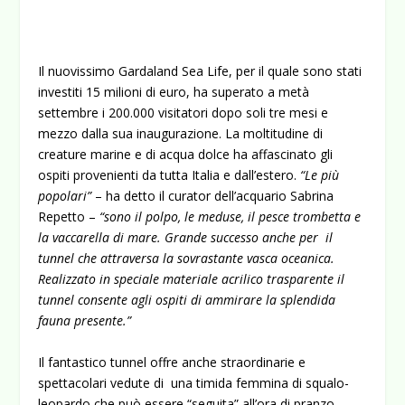
Il nuovissimo Gardaland Sea Life, per il quale sono stati
investiti 15 milioni di euro, ha superato a metà
settembre i 200.000 visitatori dopo soli tre mesi e
mezzo dalla sua inaugurazione. La moltitudine di
creature marine e di acqua dolce ha affascinato gli
ospiti provenienti da tutta Italia e dall’estero.
“Le più
popolari”
– ha detto il curator dell’acquario Sabrina
Repetto –
“sono il polpo, le meduse, il pesce trombetta e
la vaccarella di mare. Grande successo anche per il
tunnel che attraversa la sovrastante vasca oceanica.
Realizzato in speciale materiale acrilico trasparente il
tunnel consente agli ospiti di ammirare la splendida
fauna presente.”
Il fantastico tunnel offre anche straordinarie e
spettacolari vedute di una timida femmina di squalo-
leopardo che può essere “seguita” all’ora di pranzo