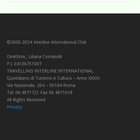
©2000-2024 Interline International Club
Direttore_ Liliana Comandè
P.I. 04136751007
TRAVELLING INTERLINE INTERNATIONAL
Quotidiano di Turismo e Cultura – Anno XXXIV
Via Nazionale, 204 – 00184 Roma
Tel. 06 4871721 Fax 06 4871618
All Rights Reserved
Privacy