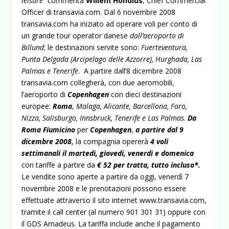
leisure
” commenta
Willem Hondius
, Chief Commercial
Officer di transavia.com. Dal 6 novembre 2008
transavia.com ha iniziato ad operare voli per conto di
un grande tour operator danese
dall’aeroporto di
Billund
; le destinazioni servite sono:
Fuerteventura,
Punta Delgada (Arcipelago delle Azzorre), Hurghada, Las
Palmas e Tenerife
. A partire dall’8 dicembre 2008
transavia.com collegherà, con due aeromobili,
l’aeroporto di
Copenhagen
con dieci destinazioni
europee:
Roma
,
Malaga, Alicante, Barcellona, Faro,
Nizza, Salisburgo, Innsbruck, Tenerife e Las Palmas
.
Da
Roma Fiumicino
per
Copenhagen
,
a partire dal 9
dicembre 2008
, la compagnia opererà
4 voli
settimanali il martedì, giovedì, venerdì e domenica
con tariffe a partire da
€ 52 per tratta, tutto incluso*.
Le vendite sono aperte a partire da oggi, venerdì 7
novembre 2008 e le prenotazioni possono essere
effettuate attraverso il sito internet
www.transavia.com
,
tramite il call center (al numero 901 301 31) oppure con
il GDS Amadeus. La tariffa include anche il pagamento