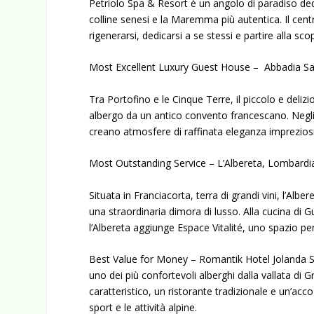
Petriolo Spa & Resort è un angolo di paradiso dedi
colline senesi e la Maremma più autentica. Il cen
rigenerarsi, dedicarsi a se stessi e partire alla sco
Most Excellent Luxury Guest House – Abbadia San
Tra Portofino e le Cinque Terre, il piccolo e deli
albergo da un antico convento francescano. Negli
creano atmosfere di raffinata eleganza impreziosi
Most Outstanding Service – L’Albereta, Lombardi
Situata in Franciacorta, terra di grandi vini, l’Alb
una straordinaria dimora di lusso. Alla cucina di 
l’Albereta aggiunge Espace Vitalité, uno spazio pe
Best Value for Money – Romantik Hotel Jolanda Sp
uno dei più confortevoli alberghi dalla vallata di
caratteristico, un ristorante tradizionale e un’accogl
sport e le attività alpine.