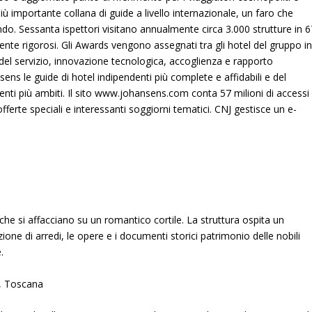
più importante collana di guide a livello internazionale, un faro che
mondo. Sessanta ispettori visitano annualmente circa 3.000 strutture in 
nte rigorosi. Gli Awards vengono assegnati tra gli hotel del gruppo i
à del servizio, innovazione tecnologica, accoglienza e rapporto
ns le guide di hotel indipendenti più complete e affidabili e del
i più ambiti. Il sito
www.johansens.com
conta 57 milioni di accessi
fferte speciali e interessanti soggiorni tematici. CNJ gestisce un e-
 che si affacciano su un romantico cortile. La struttura ospita un
one di arredi, le opere e i documenti storici patrimonio delle nobili
e.
t, Toscana