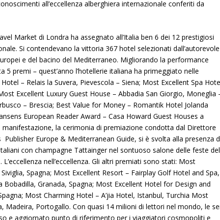
iconoscimenti all’eccellenza alberghiera internazionale conferiti da
l Market di Londra ha assegnato all’Italia ben 6 dei 12 prestigiosi
onale. Si contendevano la vittoria 367 hotel selezionati dall’autorevole
uropei e del bacino del Mediterraneo. Migliorando la performance
cata 5 premi – quest’anno l’hotellerie italiana ha primeggiato nelle
 Hotel – Relais la Suvera, Pievescola – Siena; Most Excellent Spa Hote
ost Excellent Luxury Guest House – Abbadia San Giorgio, Moneglia 
Erbusco – Brescia; Best Value for Money – Romantik Hotel Jolanda
Johansens European Reader Award – Casa Howard Guest Houses a
a manifestazione, la cerimonia di premiazione condotta dal Direttore
Publisher Europe & Mediterranean Guide, si è svolta alla presenza d
 italiani con champagne Tattainger nel sontuoso salone delle feste de
’eccellenza nell’eccellenza. Gli altri premiati sono stati: Most
Siviglia, Spagna; Most Excellent Resort – Fairplay Golf Hotel and Spa,
a Bobadilla, Granada, Spagna; Most Excellent Hotel for Design and
Spagna; Most Charming Hotel – A’jia Hotel, Istanbul, Turchia Most
, Madeira, Portogallo. Con quasi 14 milioni di lettori nel mondo, le se
o e aggiornato punto di riferimento per i viaggiatori cosmopoliti e