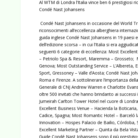
Al WTM di Londra l’Italia vince ben 6 prestigiosi r
Condé Nast Johansens
Condé Nast Johansens in occasione del World Trave
riconsocimenti all’eccellenza alberghiera internazi
guida inglese Condé Nast Johansens in 19 paesi e
dell’edizione scorsa – in cui l’Italia si era aggiudi
seguenti 6 categorie di eccellenza: Most Excellent
– Petriolo Spa & Resort, Maremma – Grosseto; M
Genova; Most Outstanding Service – L’Albereta, 
Sport, Gressoney – Valle d’Aosta; Condé Nast 
Roma e Firenze. A sottolinerare l’importanza dell
Generale di CNJ Andrew Warren e Charlotte Evans 
oltre 500 invitati che hanno brindanto ai successi
Jumeirah Carlton Tower Hotel nel cuore di Londra. L
Excellent Business Venue – Hacienda la Boticaria, 
Cadice, Spagna; Most Romantic Hotel – Barceló l
Innovation – Hospes Palacio de Bailio, Córdoba, 
Excellent Marketing Partner – Quinta da Bela Vista
Guide Condé Nast Johansens sono il più prestigios