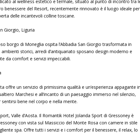
cato al wellness estetico e termale, situato al punto di incontro tra l
tro benessere del Resort, recentemente rinnovato è il luogo ideale per
perta delle incantevoli colline toscane.
 Giorgio, Liguria
zioso borgo di Moneglia ospita l’Abbadia San Giorgio trasformata in
 ambienti storici, arredi d’antiquariato sposano design moderno e
te da comfort e servizi impeccabili.
a
ereta offre un servizio di primissima qualità e un’esperienza appagante i
Gualtiero Marchesi e all’incanto di un paesaggio immerso nel silenzio,
r sentirsi bene nel corpo e nella mente.
ort, Valle d’Aosta. Il Romantik Hotel Jolanda Sport di Gressoney è
 Gressoney con vista sul Massiccio del Monte Rosa con camere in stile
iente spa. Offre tutti i servizi e i comfort per il benessere, il relax, lo