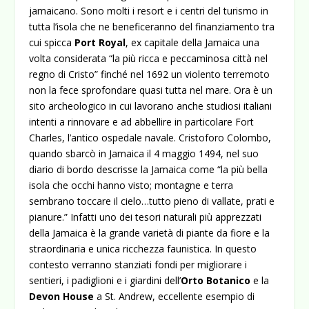
jamaicano.
Sono molti i resort e i centri del turismo in
tutta l’isola che ne beneficeranno del finanziamento tra
cui spicca
Port Royal
, ex capitale della Jamaica una
volta
considerata “la più ricca e peccaminosa città nel
regno di Cristo” finché nel 1692 un violento terremoto
non la fece sprofondare quasi tutta nel mare. Ora è un
sito archeologico in cui lavorano anche studiosi italiani
intenti a rinnovare e ad abbellire in particolare Fort
Charles, l’antico ospedale navale. Cristoforo Colombo,
quando sbarcò in Jamaica il 4 maggio 1494, nel suo
diario di bordo descrisse la Jamaica come “la più bella
isola che occhi hanno visto; montagne e terra
sembrano toccare il cielo…tutto pieno di vallate, prati e
pianure.” Infatti uno dei tesori naturali più apprezzati
della Jamaica è la grande varietà di piante da fiore e la
straordinaria e unica ricchezza faunistica. In questo
contesto verranno stanziati fondi per migliorare i
sentieri, i padiglioni e i giardini dell’
Orto Botanico
e la
Devon House
a St. Andrew, eccellente esempio di