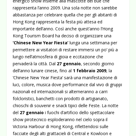
energico show insieme alla mascotte del bue che
rappresenta l’anno 2009. Una sola notte non sarebbe
abbastanza per celebrare quella che per gli abitanti di
Hong Kong rappresenta la festa più attesa ed
importante dell’anno. Così anche quest’anno l’Hong
Kong Tourism Board ha deciso di organizzare una
‘Chinese New Year Fiesta’
lunga una settimana per
permettere ai visitatori di restare immersi un po’ più a
lungo nell’atmosfera di gioia e eccitazione che
pervaderà la città. Dal
27 gennaio
, secondo giorno
dell’anno lunare cinese, fino al
1 febbraio 2009
, la
‘Chinese New Year Fiesta’ sarà una manifestazione di
luci, colore, musica dove performance dal vivo di gruppi
nazionali ed internazionali si alterneranno a carri
folcloristici, banchetti con prodotti di artigianato,
chioschi di souvenir e snack tipici delle Feste. La notte
del
27 gennaio
i fuochi d’artificio dello spettacolare
show pirotecnico esploderanno nel cielo sopra il
Victoria Harbour di Hong Kong, riflettendosi sulle
facciate degli alti grattacieli di Central e Kowloon e