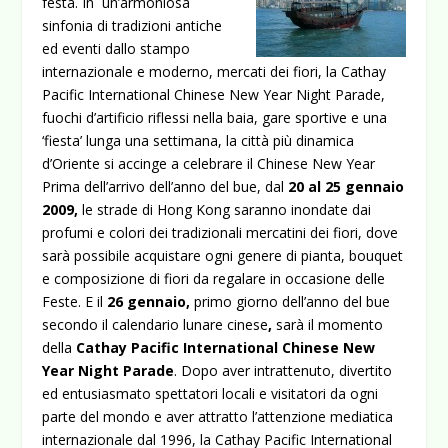
festa. In un’armoniosa
sinfonia di tradizioni antiche
ed eventi dallo stampo
internazionale e moderno, mercati dei fiori, la Cathay
Pacific International Chinese New Year Night Parade,
fuochi d’artificio riflessi nella baia, gare sportive e una
‘fiesta’ lunga una settimana, la città più dinamica
d’Oriente si accinge a celebrare il Chinese New Year
Prima dell’arrivo dell’anno del bue,
dal
20 al 25 gennaio
2009,
le strade di Hong Kong saranno inondate dai
profumi e colori dei tradizionali mercatini dei fiori, dove
sarà possibile acquistare ogni genere di pianta, bouquet
e composizione di fiori da regalare in occasione delle
Feste. E il
26 gennaio,
primo giorno dell’anno del bue
secondo il calendario lunare cinese
,
sarà il momento
della
Cathay Pacific International Chinese New
Year Night Parade
. Dopo aver intrattenuto, divertito
ed entusiasmato spettatori locali e visitatori da ogni
parte del mondo e aver attratto l’attenzione mediatica
internazionale dal 1996, la Cathay Pacific International